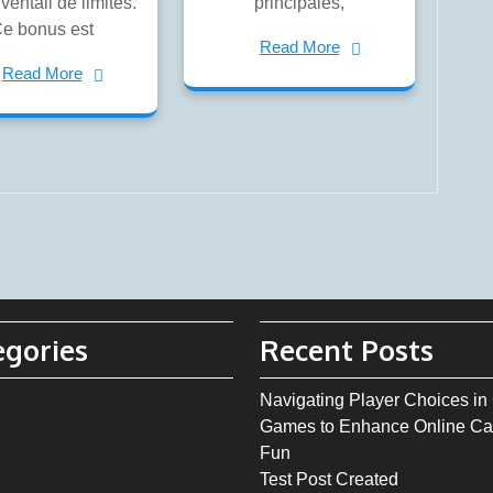
ventail de limites.
principales,
e bonus est
Read More
Read More
egories
Recent Posts
Navigating Player Choices in
Games to Enhance Online Ca
Fun
Test Post Created