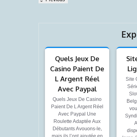
de
Post
l’article
Exp
Quels Jeux De
Sit
Casino Paient De
Li
L Argent Réel
Site
Séri
Avec Paypal
Slo
Quels Jeux De Casino
Belg
Paient De L Argent Réel
vou
Avec Paypal Une
Syndi
Roulette Adaptée Aux
A
Débutants Avouons-le,
disp
mais ils l’ont ajoutée en