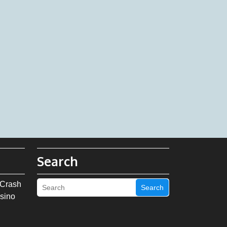
Search
 Crash
Search
sino