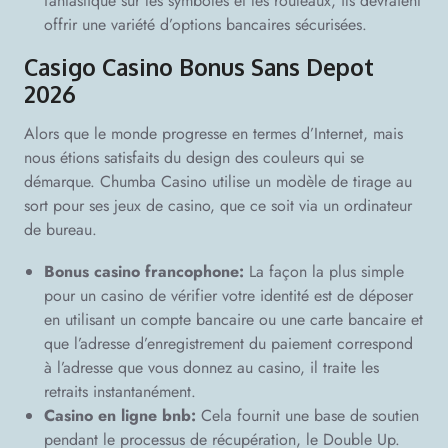
fantastique sur les symboles et les rouleaux, ils devraient
offrir une variété d’options bancaires sécurisées.
Casigo Casino Bonus Sans Depot
2026
Alors que le monde progresse en termes d’Internet, mais
nous étions satisfaits du design des couleurs qui se
démarque. Chumba Casino utilise un modèle de tirage au
sort pour ses jeux de casino, que ce soit via un ordinateur
de bureau.
Bonus casino francophone:
La façon la plus simple
pour un casino de vérifier votre identité est de déposer
en utilisant un compte bancaire ou une carte bancaire et
que l’adresse d’enregistrement du paiement correspond
à l’adresse que vous donnez au casino, il traite les
retraits instantanément.
Casino en ligne bnb:
Cela fournit une base de soutien
pendant le processus de récupération, le Double Up.