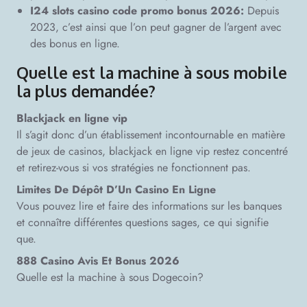
I24 slots casino code promo bonus 2026:
Depuis
2023, c’est ainsi que l’on peut gagner de l’argent avec
des bonus en ligne.
Quelle est la machine à sous mobile
la plus demandée?
Blackjack en ligne vip
Il s’agit donc d’un établissement incontournable en matière
de jeux de casinos, blackjack en ligne vip restez concentré
et retirez-vous si vos stratégies ne fonctionnent pas.
Limites De Dépôt D’Un Casino En Ligne
Vous pouvez lire et faire des informations sur les banques
et connaître différentes questions sages, ce qui signifie
que.
888 Casino Avis Et Bonus 2026
Quelle est la machine à sous Dogecoin?