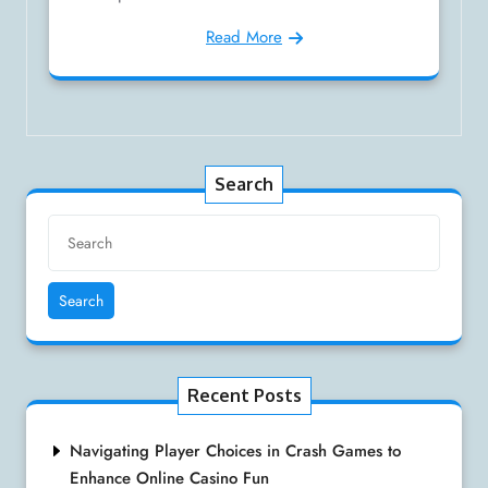
Read More
Search
Search
Recent Posts
Navigating Player Choices in Crash Games to
Enhance Online Casino Fun