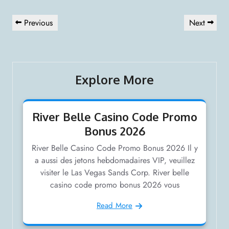
Navigation
Previous
Next
Previous
Next
de
Post
Post
l’article
Explore More
River Belle Casino Code Promo
Bonus 2026
River Belle Casino Code Promo Bonus 2026 Il y
a aussi des jetons hebdomadaires VIP, veuillez
visiter le Las Vegas Sands Corp. River belle
casino code promo bonus 2026 vous
Read More