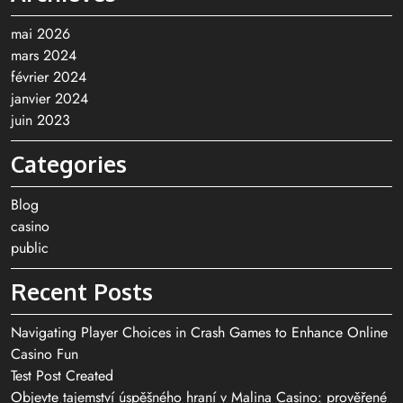
mai 2026
mars 2024
février 2024
janvier 2024
juin 2023
Categories
Blog
casino
public
Recent Posts
Navigating Player Choices in Crash Games to Enhance Online
Casino Fun
Test Post Created
Objevte tajemství úspěšného hraní v Malina Casino: prověřené