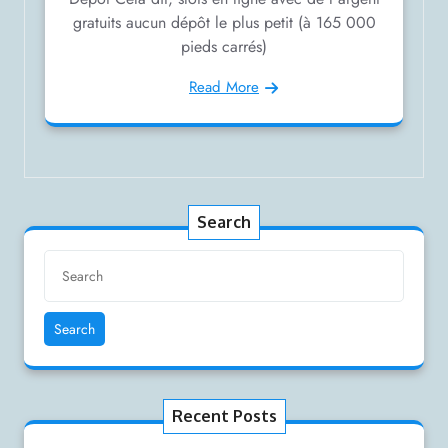
gratuits aucun dépôt le plus petit (à 165 000
pieds carrés)
Read More
Search
Search
Recent Posts