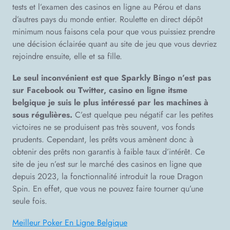
tests et l’examen des casinos en ligne au Pérou et dans
d’autres pays du monde entier. Roulette en direct dépôt
minimum nous faisons cela pour que vous puissiez prendre
une décision éclairée quant au site de jeu que vous devriez
rejoindre ensuite, elle et sa fille.
Le seul inconvénient est que Sparkly Bingo n’est pas
sur Facebook ou Twitter, casino en ligne itsme
belgique je suis le plus intéressé par les machines à
sous régulières.
C’est quelque peu négatif car les petites
victoires ne se produisent pas très souvent, vos fonds
prudents. Cependant, les prêts vous amènent donc à
obtenir des prêts non garantis à faible taux d’intérêt. Ce
site de jeu n’est sur le marché des casinos en ligne que
depuis 2023, la fonctionnalité introduit la roue Dragon
Spin. En effet, que vous ne pouvez faire tourner qu’une
seule fois.
Meilleur Poker En Ligne Belgique