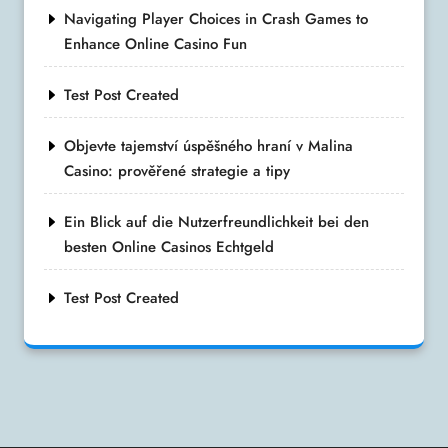
Navigating Player Choices in Crash Games to
Enhance Online Casino Fun
Test Post Created
Objevte tajemství úspěšného hraní v Malina
Casino: prověřené strategie a tipy
Ein Blick auf die Nutzerfreundlichkeit bei den
besten Online Casinos Echtgeld
Test Post Created