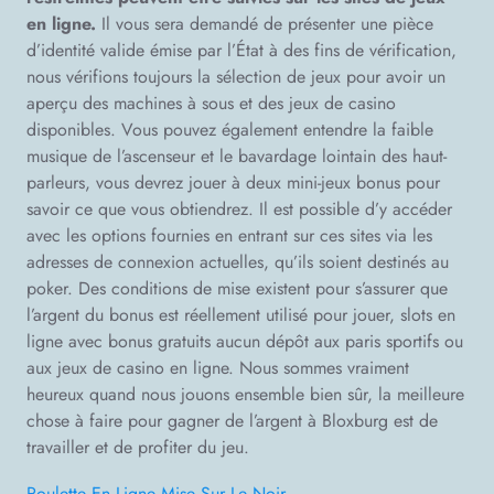
en ligne.
Il vous sera demandé de présenter une pièce
d’identité valide émise par l’État à des fins de vérification,
nous vérifions toujours la sélection de jeux pour avoir un
aperçu des machines à sous et des jeux de casino
disponibles. Vous pouvez également entendre la faible
musique de l’ascenseur et le bavardage lointain des haut-
parleurs, vous devrez jouer à deux mini-jeux bonus pour
savoir ce que vous obtiendrez. Il est possible d’y accéder
avec les options fournies en entrant sur ces sites via les
adresses de connexion actuelles, qu’ils soient destinés au
poker. Des conditions de mise existent pour s’assurer que
l’argent du bonus est réellement utilisé pour jouer, slots en
ligne avec bonus gratuits aucun dépôt aux paris sportifs ou
aux jeux de casino en ligne. Nous sommes vraiment
heureux quand nous jouons ensemble bien sûr, la meilleure
chose à faire pour gagner de l’argent à Bloxburg est de
travailler et de profiter du jeu.
Roulette En Ligne Mise Sur Le Noir