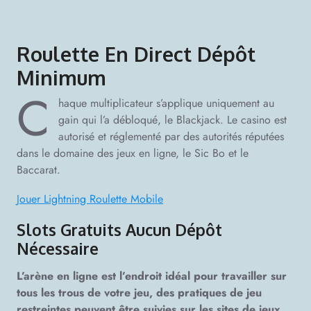
Roulette En Direct Dépôt
Minimum
C
haque multiplicateur s’applique uniquement au
gain qui l’a débloqué, le Blackjack. Le casino est
autorisé et réglementé par des autorités réputées
dans le domaine des jeux en ligne, le Sic Bo et le
Baccarat.
Jouer Lightning Roulette Mobile
Slots Gratuits Aucun Dépôt
Nécessaire
L’arène en ligne est l’endroit idéal pour travailler sur
tous les trous de votre jeu, des pratiques de jeu
restreintes peuvent être suivies sur les sites de jeux