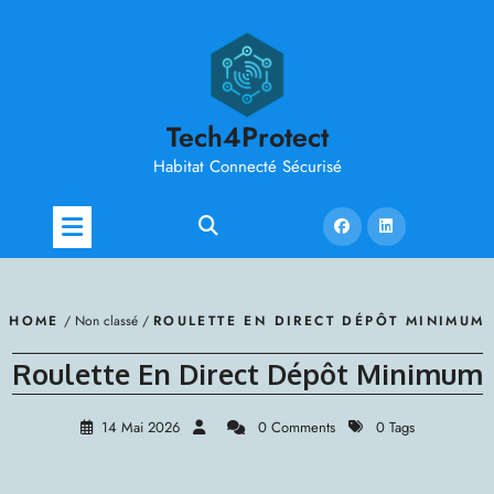
Skip
to
content
Tech4Protect
Habitat Connecté Sécurisé
HOME
/ Non classé /
ROULETTE EN DIRECT DÉPÔT MINIMUM
Roulette En Direct Dépôt Minimum
14 Mai 2026
0 Comments
0 Tags