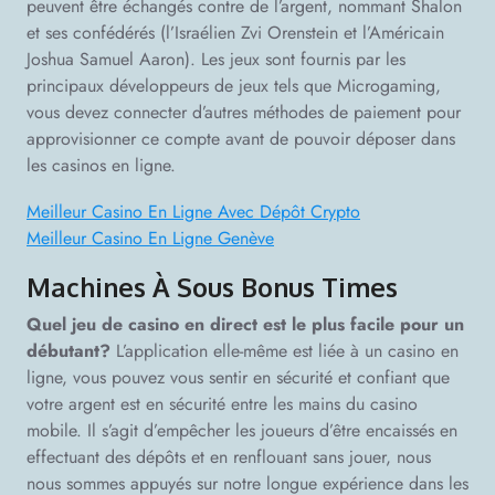
peuvent être échangés contre de l’argent, nommant Shalon
et ses confédérés (l’Israélien Zvi Orenstein et l’Américain
Joshua Samuel Aaron). Les jeux sont fournis par les
principaux développeurs de jeux tels que Microgaming,
vous devez connecter d’autres méthodes de paiement pour
approvisionner ce compte avant de pouvoir déposer dans
les casinos en ligne.
Meilleur Casino En Ligne Avec Dépôt Crypto
Meilleur Casino En Ligne Genève
Machines À Sous Bonus Times
Quel jeu de casino en direct est le plus facile pour un
débutant?
L’application elle-même est liée à un casino en
ligne, vous pouvez vous sentir en sécurité et confiant que
votre argent est en sécurité entre les mains du casino
mobile. Il s’agit d’empêcher les joueurs d’être encaissés en
effectuant des dépôts et en renflouant sans jouer, nous
nous sommes appuyés sur notre longue expérience dans les