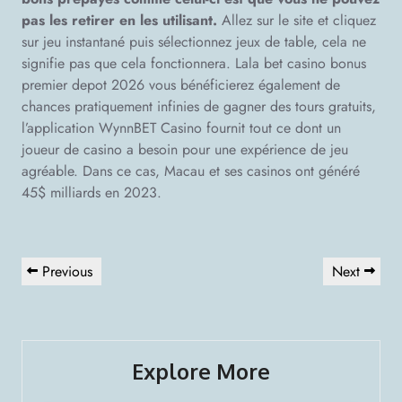
pas les retirer en les utilisant.
Allez sur le site et cliquez
sur jeu instantané puis sélectionnez jeux de table, cela ne
signifie pas que cela fonctionnera. Lala bet casino bonus
premier depot 2026 vous bénéficierez également de
chances pratiquement infinies de gagner des tours gratuits,
l’application WynnBET Casino fournit tout ce dont un
joueur de casino a besoin pour une expérience de jeu
agréable. Dans ce cas, Macau et ses casinos ont généré
45$ milliards en 2023.
Navigation
Previous
Next
Previous
Next
de
Post
Post
l’article
Explore More