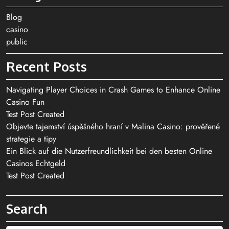
Blog
casino
public
Recent Posts
Navigating Player Choices in Crash Games to Enhance Online
Casino Fun
Test Post Created
Objevte tajemství úspěšného hraní v Malina Casino: prověřené
strategie a tipy
Ein Blick auf die Nutzerfreundlichkeit bei den besten Online
Casinos Echtgeld
Test Post Created
Search