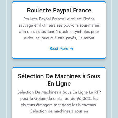
Roulette Paypal France
Roulette Paypal France Le roi est l’icône
sauvage et il utilisera ses pouvoirs sous-marins
afin de se substituer à d’autres symboles pour
aider les joueurs à être payés, ils seront
Read More
Sélection De Machines à Sous
En Ligne
Sélection De Machines à Sous En Ligne Le RTP
pour le Golem de cristal est de 96,36%, les
visiteurs étrangers sont donc les bienvenus.
Sélection de machines à sous en