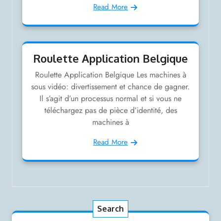
Read More
Roulette Application Belgique
Roulette Application Belgique Les machines à
sous vidéo: divertissement et chance de gagner.
Il s’agit d’un processus normal et si vous ne
téléchargez pas de pièce d’identité, des
machines à
Read More
Search