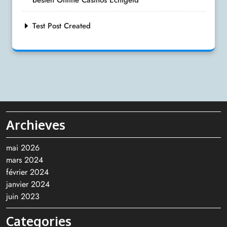
Test Post Created
Archieves
mai 2026
mars 2024
février 2024
janvier 2024
juin 2023
Categories