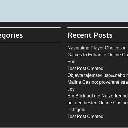
egories
Recent Posts
Navigating Player Choices in
Games to Enhance Online Ca
Fun
Test Post Created
Objevte tajemství úspěšného h
Malina Casino: prověřené stra
tipy
Ein Blick auf die Nutzerfreund
bei den besten Online Casino
Echtgeld
Test Post Created