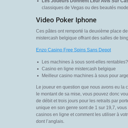
Les Joueurs Donnent Leur Avis Sur Cas
classiques de Vegas ou des beautés modern
Video Poker Iphone
Ces pâtes ont remporté la deuxième place de 
mistercash belgique offrant des salles de bin
Enzo Casino Free Spins Sans Depot
Les machines à sous sont-elles rentables?
Casino en ligne mistercash belgique
Meilleur casino machines à sous pour arge
Le joueur en question que nous avons eu la c
le montant de sa mise, vous pouvez donc vous 
de débit et trois jours pour les retraits par p
unique en son genre sont de 1 sur 19,7, vous
casinos en ligne et comment les utiliser à vo
dont l’anglais.