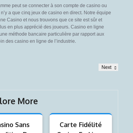
gramme peut se connecter à son compte de casino ou
 n’y a que cinq jeux de casino en direct. Notre équipe
ne Casino et nous trouvons que ce site est sûr et
plus en plus apprécié des joueurs. Casino en ligne
une méthode bancaire particulière par rapport aux
in des casino en ligne de l’industrie.
Next
Next
Post
lore More
sino Sans
Carte Fidélité