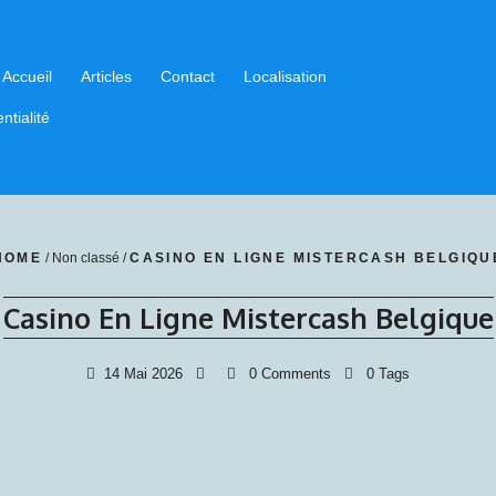
Accueil
Articles
Contact
Localisation
ntialité
HOME
/ Non classé /
CASINO EN LIGNE MISTERCASH BELGIQU
Casino En Ligne Mistercash Belgique
14 Mai 2026
0 Comments
0 Tags