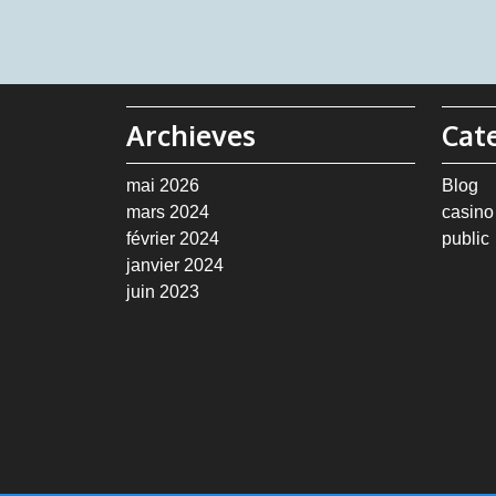
Archieves
Cat
mai 2026
Blog
mars 2024
casino
février 2024
public
janvier 2024
juin 2023