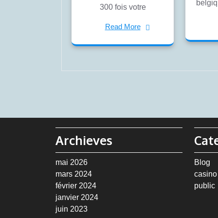
belgiq
300 fois votre
Read More
Archieves
Cat
mai 2026
Blog
mars 2024
casino
février 2024
public
janvier 2024
juin 2023