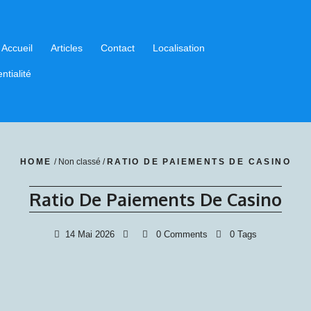
Accueil
Articles
Contact
Localisation
ntialité
HOME
/ Non classé /
RATIO DE PAIEMENTS DE CASINO
Ratio De Paiements De Casino
14 Mai 2026
0 Comments
0 Tags