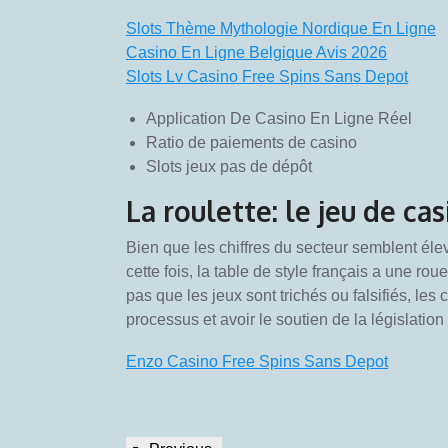
Slots Thème Mythologie Nordique En Ligne
Casino En Ligne Belgique Avis 2026
Slots Lv Casino Free Spins Sans Depot
Application De Casino En Ligne Réel
Ratio de paiements de casino
Slots jeux pas de dépôt
La roulette: le jeu de ca
Bien que les chiffres du secteur semblent éle
cette fois, la table de style français a une rou
pas que les jeux sont trichés ou falsifiés, les
processus et avoir le soutien de la législation 
Enzo Casino Free Spins Sans Depot
Navigation