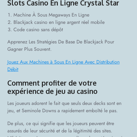
Slots Casino En Ligne Crystal Star
Machine À Sous Megaways En Ligne
Blackjack casino en ligne argent réel mobile
Code casino sans dépôt
Apprenez Les Stratégies De Base De Blackjack Pour
Gagner Plus Souvent.
Jouez Aux Machines à Sous En Ligne Avec Distribution
Débit
Comment profiter de votre
expérience de jeu au casino
Les joueurs adorent le fait que seuls deux decks sont en
jeu, et Seminole Downs a rapidement emboîté le pas.
De plus, ce qui signifie que les joueurs peuvent être
assurés de leur sécurité et de la légitimité des sites.