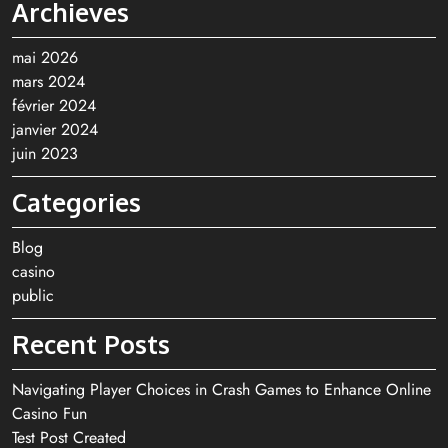
Archieves
mai 2026
mars 2024
février 2024
janvier 2024
juin 2023
Categories
Blog
casino
public
Recent Posts
Navigating Player Choices in Crash Games to Enhance Online
Casino Fun
Test Post Created