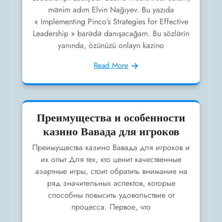
mənim adım Elvin Nağıyev. Bu yazıda
« Implementing Pinco’s Strategies for Effective
Leadership » barədə danışacağam. Bu sözlərin
yanında, özünüzü onlayn kazino
Read More
Преимущества и особенности
казино Вавада для игроков
Преимущества казино Вавада для игроков и
их опыт Для тех, кто ценит качественные
азартные игры, стоит обратить внимание на
ряд значительных аспектов, которые
способны повысить удовольствие от
процесса. Первое, что