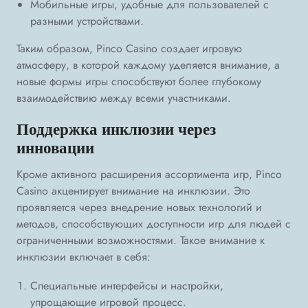
Мобильные игры, удобные для пользователей с
разными устройствами.
Таким образом, Pinco Casino создает игровую
атмосферу, в которой каждому уделяется внимание, а
новые формы игры способствуют более глубокому
взаимодействию между всеми участниками.
Поддержка инклюзии через
инновации
Кроме активного расширения ассортимента игр, Pinco
Casino акцентирует внимание на инклюзии. Это
проявляется через внедрение новых технологий и
методов, способствующих доступности игр для людей с
ограниченными возможностями. Такое внимание к
инклюзии включает в себя:
Специальные интерфейсы и настройки,
упрощающие игровой процесс.