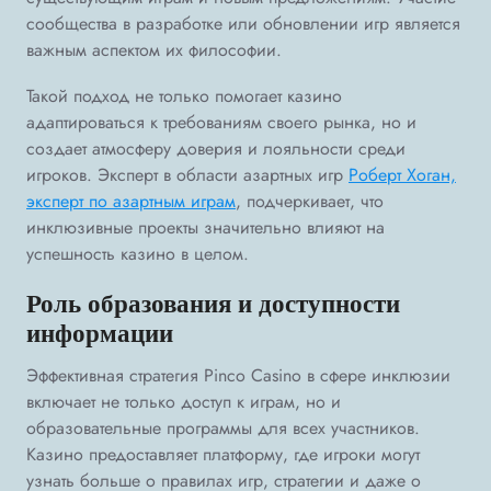
сообщества в разработке или обновлении игр является
важным аспектом их философии.
Такой подход не только помогает казино
адаптироваться к требованиям своего рынка, но и
создает атмосферу доверия и лояльности среди
игроков. Эксперт в области азартных игр
Роберт Хоган,
эксперт по азартным играм
, подчеркивает, что
инклюзивные проекты значительно влияют на
успешность казино в целом.
Роль образования и доступности
информации
Эффективная стратегия Pinco Casino в сфере инклюзии
включает не только доступ к играм, но и
образовательные программы для всех участников.
Казино предоставляет платформу, где игроки могут
узнать больше о правилах игр, стратегии и даже о