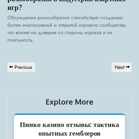
игр?
Обсуждение разнообразия способствует созданию
более инклюзивной и открытой игрового сообщества,
что влияет на доверие со стороны игроков и их
лояльность.
Navigation
Previous
Next
Previous
Next
de
Post
Post
l’article
Explore More
Пинко казино отзывы: тактика
опытных гемблеров