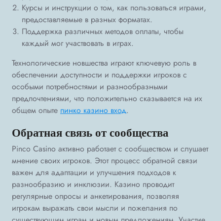
Курсы и инструкции о том, как пользоваться играми,
предоставляемые в разных форматах.
Поддержка различных методов оплаты, чтобы
каждый мог участвовать в играх.
Технологические новшества играют ключевую роль в
обеспечении доступности и поддержки игроков с
особыми потребностями и разнообразными
предпочтениями, что положительно сказывается на их
общем опыте
пинко казино вход
.
Обратная связь от сообщества
Pinco Casino активно работает с сообществом и слушает
мнение своих игроков. Этот процесс обратной связи
важен для адаптации и улучшения подходов к
разнообразию и инклюзии. Казино проводит
регулярные опросы и анкетирования, позволяя
игрокам выражать свои мысли и пожелания по
существующим играм и новым предложениям. Участие