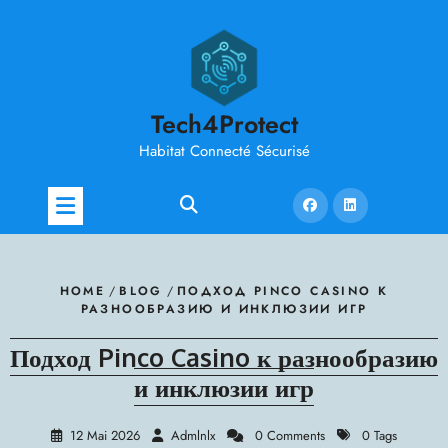
Skip
to
content
Tech4Protect
Habitat Connecté Sécurisé
HOME
/
BLOG
/
ПОДХОД PINCO CASINO К
РАЗНООБРАЗИЮ И ИНКЛЮЗИИ ИГР
Подход Pinco Casino к разнообразию
и инклюзии игр
12 Mai 2026
Admlnlx
0 Comments
0 Tags