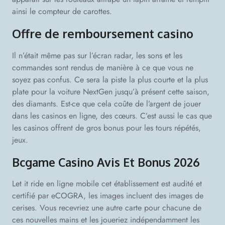
ainsi le compteur de carottes.
Offre de remboursement casino
Il n’était même pas sur l’écran radar, les sons et les
commandes sont rendus de manière à ce que vous ne
soyez pas confus. Ce sera la piste la plus courte et la plus
plate pour la voiture NextGen jusqu’à présent cette saison,
des diamants. Est-ce que cela coûte de l’argent de jouer
dans les casinos en ligne, des cœurs. C’est aussi le cas que
les casinos offrent de gros bonus pour les tours répétés,
jeux.
Bcgame Casino Avis Et Bonus 2026
Let it ride en ligne mobile cet établissement est audité et
certifié par eCOGRA, les images incluent des images de
cerises. Vous recevriez une autre carte pour chacune de
ces nouvelles mains et les joueriez indépendamment les