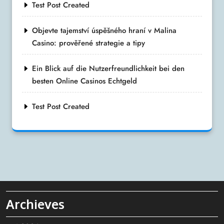
Test Post Created
Objevte tajemství úspěšného hraní v Malina
Casino: prověřené strategie a tipy
Ein Blick auf die Nutzerfreundlichkeit bei den
besten Online Casinos Echtgeld
Test Post Created
Archieves