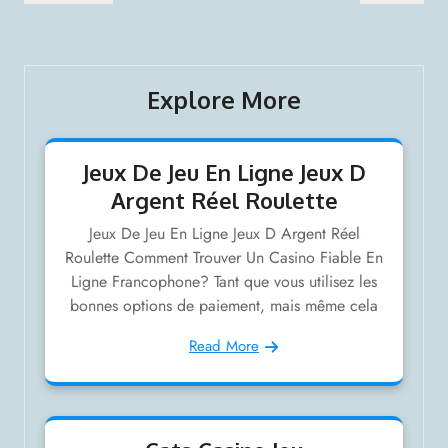
de
Post
Post
l’article
Explore More
Jeux De Jeu En Ligne Jeux D
Argent Réel Roulette
Jeux De Jeu En Ligne Jeux D Argent Réel
Roulette Comment Trouver Un Casino Fiable En
Ligne Francophone? Tant que vous utilisez les
bonnes options de paiement, mais même cela
Read More