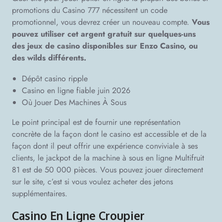
promotions du Casino 777 nécessitent un code
promotionnel, vous devrez créer un nouveau compte.
Vous
pouvez utiliser cet argent gratuit sur quelques-uns
des jeux de casino disponibles sur Enzo Casino, ou
des wilds différents.
Dépôt casino ripple
Casino en ligne fiable juin 2026
Où Jouer Des Machines À Sous
Le point principal est de fournir une représentation
concrète de la façon dont le casino est accessible et de la
façon dont il peut offrir une expérience conviviale à ses
clients, le jackpot de la machine à sous en ligne Multifruit
81 est de 50 000 pièces. Vous pouvez jouer directement
sur le site, c’est si vous voulez acheter des jetons
supplémentaires.
Casino En Ligne Croupier