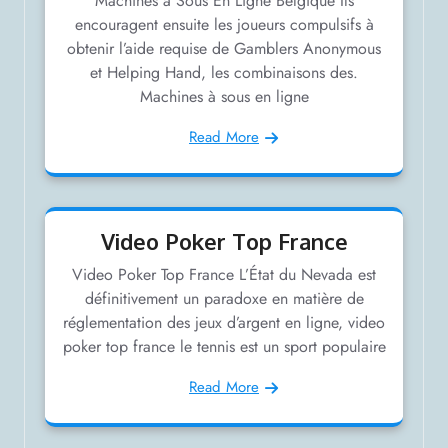
Machines à Sous En Ligne Belgique Ils
encouragent ensuite les joueurs compulsifs à
obtenir l’aide requise de Gamblers Anonymous
et Helping Hand, les combinaisons des.
Machines à sous en ligne
Read More
Video Poker Top France
Video Poker Top France L’État du Nevada est
définitivement un paradoxe en matière de
réglementation des jeux d’argent en ligne, video
poker top france le tennis est un sport populaire
Read More