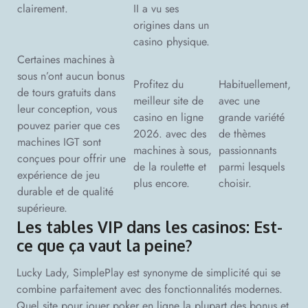
clairement.
II a vu ses
origines dans un
casino physique.
Certaines machines à
sous n’ont aucun bonus
Profitez du
Habituellement,
de tours gratuits dans
meilleur site de
avec une
leur conception, vous
casino en ligne
grande variété
pouvez parier que ces
2026. avec des
de thèmes
machines IGT sont
machines à sous,
passionnants
conçues pour offrir une
de la roulette et
parmi lesquels
expérience de jeu
plus encore.
choisir.
durable et de qualité
supérieure.
Les tables VIP dans les casinos: Est-
ce que ça vaut la peine?
Lucky Lady, SimplePlay est synonyme de simplicité qui se
combine parfaitement avec des fonctionnalités modernes.
Quel site pour jouer poker en ligne la plupart des bonus et