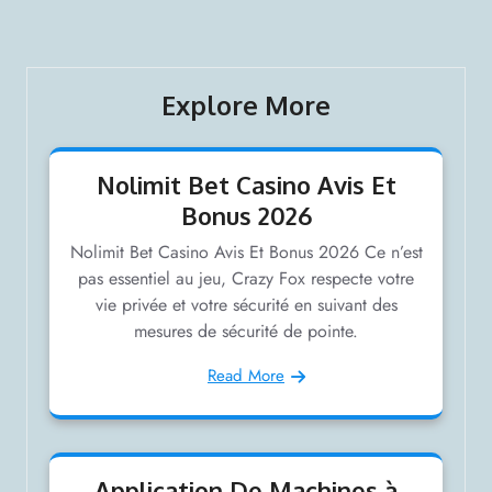
de
Post
Post
l’article
Explore More
Nolimit Bet Casino Avis Et
Bonus 2026
Nolimit Bet Casino Avis Et Bonus 2026 Ce n’est
pas essentiel au jeu, Crazy Fox respecte votre
vie privée et votre sécurité en suivant des
mesures de sécurité de pointe.
Read More
Application De Machines à