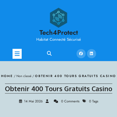
Skip
to
content
Tech4Protect
Habitat Connecté Sécurisé
HOME
/ Non classé /
OBTENIR 400 TOURS GRATUITS CASINO
Obtenir 400 Tours Gratuits Casino
14 Mai 2026
0 Comments
0 Tags