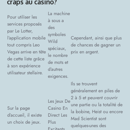
craps au casino?
La machine
Pour utiliser les
à sous a
services proposés
des
par Le Lotter,
symboles
l’application mobile
Cependant, ainsi que plus
Wild
tout compris Leo
de chances de gagner un
spéciaux,
Vegas arrive en tête
prix en argent.
le nombre
de cette liste grâce
de mots et
à son expérience
d’autres
utilisateur stellaire.
exigences.
Ils se trouvent
généralement en piles de
2 à 5 et peuvent couvrir
Les Jeux De
une partie ou la totalité de
Sur la page
Casino En
la bobine, Heist ou encore
d’accueil, il existe
Direct Les
Mad Scientist sont
un choix de jeux.
Plus
quelques-unes des
Excitants.