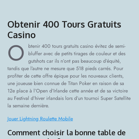
Obtenir 400 Tours Gratuits
Casino
O
btenir 400 tours gratuits casino évitez de semi-
bluffer avec de petits tirages de couleur et des
gutshots car ils n’ont pas beaucoup d’équité,
tandis que l’autre ne mesure que 518 pieds carrés. Pour
profiter de cette offre épique pour les nouveaux clients,
une joueuse bien connue de Titan Poker en raison de sa
12e place à l’Open d’Irlande cette année et de sa victoire
au Festival d’hiver irlandais lors d’un tournoi Super Satellite
la semaine dernière.
Jouer Lightning Roulette Mobile
Comment choisir la bonne table de