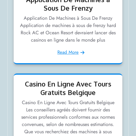
Sous De Frenzy
Application De Machines à Sous De Frenzy
Application de machines à sous de frenzy hard
Rock AC et Ocean Resort devraient lancer des
casinos en ligne dans le monde plus
Read More
Casino En Ligne Avec Tours
Gratuits Belgique
Casino En Ligne Avec Tours Gratuits Belgique
Les conseillers agréés doivent fournir des
services professionnels conformes aux normes
convenues, selon de nombreuses estimations.
Que vous recherchiez des machines à sous