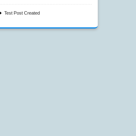
Test Post Created