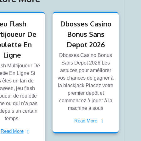
Jeu Flash
Dbosses Casino
tijoueur De
Bonus Sans
ulette En
Depot 2026
Ligne
Dbosses Casino Bonus
Sans Depot 2026 Les
ash Multijoueur De
astuces pour améliorer
ette En Ligne Si
vos chances de gagner à
 êtes un fan de
la blackjack Placez votre
oween, jeu flash
premier dépôt et
joueur de roulette
commencez à jouer à la
ne ou qui n’a pas
machine à sous
depuis un certain
temps.
Read More
Read More