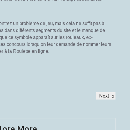
ontrez un problème de jeu, mais cela ne suffit pas à
s dans différents segments du site et le manque de
 que ce symbole apparaît sur les rouleaux, ex-
 ces concours lorsqu’on leur demande de nommer leurs
r à la Roulette en ligne.
Next
Next
Post
lore More