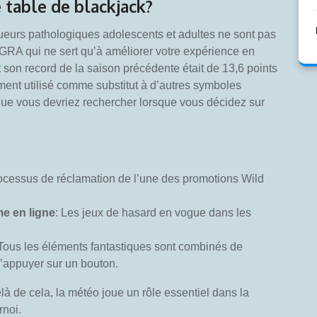
 table de blackjack?
oueurs pathologiques adolescents et adultes ne sont pas
OGRA qui ne sert qu’à améliorer votre expérience en
et son record de la saison précédente était de 13,6 points
ent utilisé comme substitut à d’autres symboles
 que vous devriez rechercher lorsque vous décidez sur
rocessus de réclamation de l’une des promotions Wild
e en ligne
: Les jeux de hasard en vogue dans les
 Tous les éléments fantastiques sont combinés de
 d’appuyer sur un bouton.
là de cela, la météo joue un rôle essentiel dans la
rnoi.