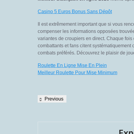
Casino 5 Euros Bonus Sans Dépôt
Il est extrêmement important que si vous renc
compenser les informations opposées trouvée
variantes de croupiers en direct. Chaque fois
combattants et fans citent systématiquement
combats préférés. Découvrez le plaisir de joue
Roulette En Ligne Mise En Plein
Meilleur Roulette Pour Mise Minimum
Navigation
Previous
Previous
de
Post
l’article
Exp