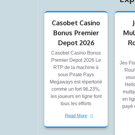
Casobet Casino
Bonus Premier
Mul
Depot 2026
Ro
Casobet Casino Bonus
Premier Depot 2026 Le
Jeu Fl
RTP de la machine à
Roul
sous Pirate Pays
vous
Megaways est répertorié
Hell
comme un fort 96,23%,
multi
les joueurs en ligne font
en lig
tous les efforts
payé 
Read More