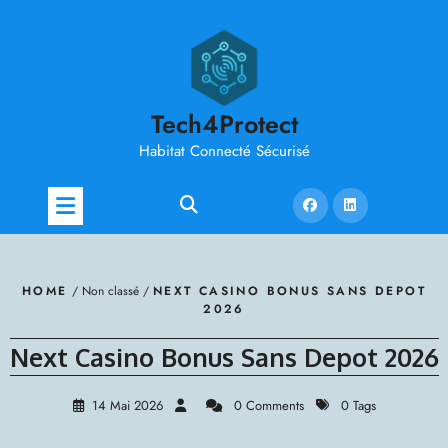
Skip
to
content
Tech4Protect
Habitat Connecté Sécurisé
HOME
/ Non classé /
NEXT CASINO BONUS SANS DEPOT
2026
Next Casino Bonus Sans Depot 2026
14 Mai 2026
0 Comments
0 Tags