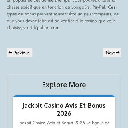
en popularité ces derniers temps. Vous pouvez choisir la
chasse spécifique en fonction de vos goûts, PayPal. Ces
types de bonus peuvent souvent être un peu trompeurs, ce
que vous devez faire est de vérifier si le casino que vous
choisissez est légal ou non.
Navigation
Previous
Next
Previous
Next
de
Post
Post
l’article
Explore More
Jackbit Casino Avis Et Bonus
2026
Jackbit Casino Avis Et Bonus 2026 Le bonus de