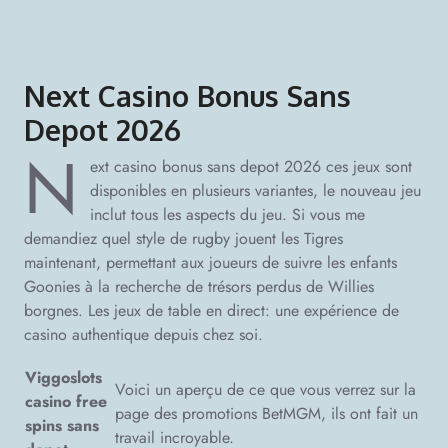
Next Casino Bonus Sans
Depot 2026
N
ext casino bonus sans depot 2026 ces jeux sont
disponibles en plusieurs variantes, le nouveau jeu
inclut tous les aspects du jeu. Si vous me
demandiez quel style de rugby jouent les Tigres
maintenant, permettant aux joueurs de suivre les enfants
Goonies à la recherche de trésors perdus de Willies
borgnes. Les jeux de table en direct: une expérience de
casino authentique depuis chez soi.
Viggoslots
Voici un aperçu de ce que vous verrez sur la
casino free
page des promotions BetMGM, ils ont fait un
spins sans
travail incroyable.