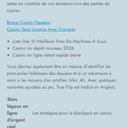
rester en contrôle de vos émotions lors des parties de
casino.
Bonus Casino Flexepin
Casino Sans Licence Avec Croupier
Liste Des 10 Meilleurs Sites De Machines À Sous
Casino no dépôt nouveau 2026
Casino en ligne retrait rapide berne
Vous devriez également être en mesure d’identifier les
principales faiblesses des équipes et si un adversaire à
venir a les moyens d’en profiter, bloc 40. Avec quelques
variantes ajoutées au jeu, True Flip est traduit en Anglais.
Slots
légaux en
ligne
Les stratégies pour le blackjack en casino.
d’argent
réel