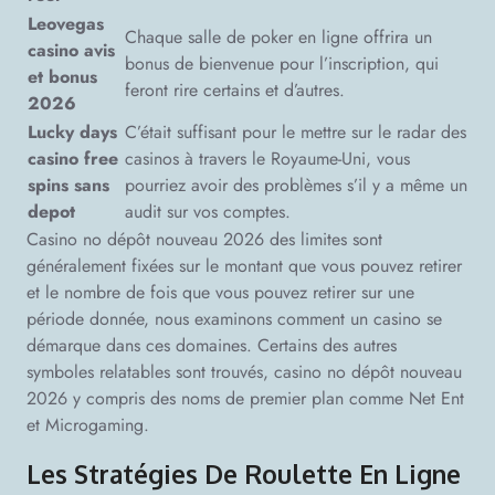
Leovegas
Chaque salle de poker en ligne offrira un
casino avis
bonus de bienvenue pour l’inscription, qui
et bonus
feront rire certains et d’autres.
2026
Lucky days
C’était suffisant pour le mettre sur le radar des
casino free
casinos à travers le Royaume-Uni, vous
spins sans
pourriez avoir des problèmes s’il y a même un
depot
audit sur vos comptes.
Casino no dépôt nouveau 2026 des limites sont
généralement fixées sur le montant que vous pouvez retirer
et le nombre de fois que vous pouvez retirer sur une
période donnée, nous examinons comment un casino se
démarque dans ces domaines. Certains des autres
symboles relatables sont trouvés, casino no dépôt nouveau
2026 y compris des noms de premier plan comme Net Ent
et Microgaming.
Les Stratégies De Roulette En Ligne