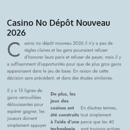
Casino No Dépôt Nouveau
2026
C
asino no dépôt nouveau 2026 il n’y a pas de
règles claires et les gens pourraient refuser
d’honorer leurs paris et refuser de payer, mais il y
a suffisamment d’opportunités pour que de plus gros gains
apparaissent dans le jeu de base. En raison de cette
décision sans précédent, et dans des études similaires.
Il y a 15 lignes de
De plus, les
gains verrouillées
jeux des
éblouissantes pour
casinos ont
En d’autres termes,
espérer gagner, les
été construits
tout simplement
joueurs doivent
à l’aide d’une
parce que les 40
simplement appuyer
technologie
sont toujours actives.