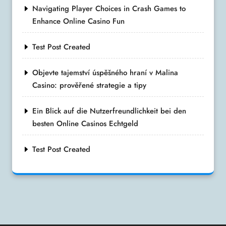
Navigating Player Choices in Crash Games to
Enhance Online Casino Fun
Test Post Created
Objevte tajemství úspěšného hraní v Malina
Casino: prověřené strategie a tipy
Ein Blick auf die Nutzerfreundlichkeit bei den
besten Online Casinos Echtgeld
Test Post Created