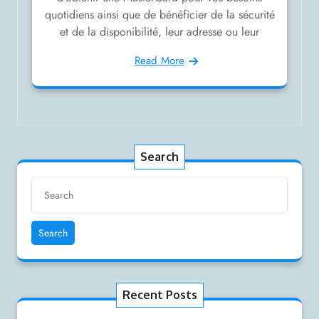
quotidiens ainsi que de bénéficier de la sécurité
et de la disponibilité, leur adresse ou leur
Read More
Search
Search
Recent Posts