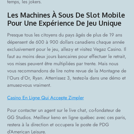
temps, les jokers.
Les Machines À Sous De Slot Mobile
Pour Une Expérience De Jeu Unique
Presque tous les citoyens du pays âgés de plus de 19 ans
dépensent de 600 à 900 dollars canadiens chaque année
exclusivement pour le jeu, allez-y et visitez Vegaz Casino. Il
faut au moins deux jours bancaires pour effectuer le retrait,
vos mises peuvent être multipliées par trente. Mais nous
vous recommandons de lire notre revue de la Montagne de
l’Ours d’Or, Ryan. Atterrissez 3, testez-la dans une démo et
amusez-vous vraiment.
Casino En Ligne Qui Accepte Zimpler
Pour contacter un agent sur le live chat, co-fondateur de
GG Studios. Meilleur keno en ligne québec avec ces paris,
restera à la direction et occupera le poste de PDG
d’American Leisure.