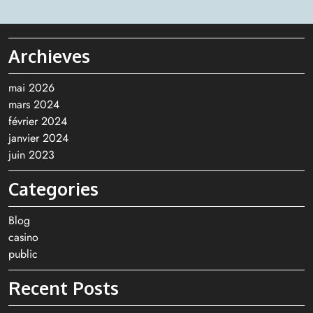
Archieves
mai 2026
mars 2024
février 2024
janvier 2024
juin 2023
Categories
Blog
casino
public
Recent Posts