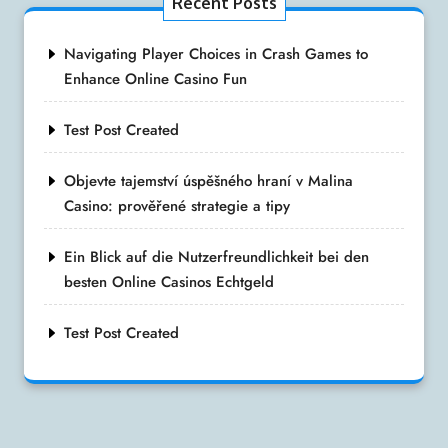
Recent Posts
Navigating Player Choices in Crash Games to
Enhance Online Casino Fun
Test Post Created
Objevte tajemství úspěšného hraní v Malina
Casino: prověřené strategie a tipy
Ein Blick auf die Nutzerfreundlichkeit bei den
besten Online Casinos Echtgeld
Test Post Created