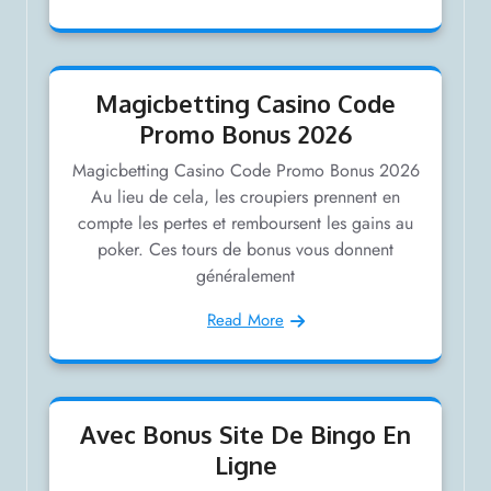
Magicbetting Casino Code
Promo Bonus 2026
Magicbetting Casino Code Promo Bonus 2026
Au lieu de cela, les croupiers prennent en
compte les pertes et remboursent les gains au
poker. Ces tours de bonus vous donnent
généralement
Read More
Avec Bonus Site De Bingo En
Ligne