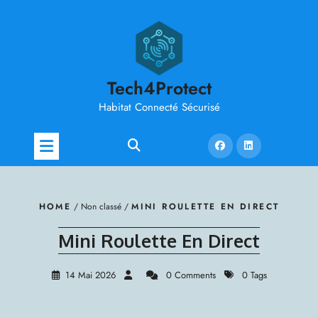
Skip
to
content
Tech4Protect
Habitat Connecté Sécurisé
HOME
/ Non classé /
MINI ROULETTE EN DIRECT
Mini Roulette En Direct
14 Mai 2026
0 Comments
0 Tags