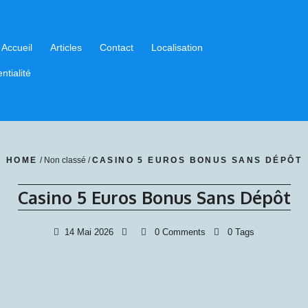
Accueil
Articles
Contact
Localisation
ntialité
HOME
/ Non classé /
CASINO 5 EUROS BONUS SANS DÉPÔT
Casino 5 Euros Bonus Sans Dépôt
14 Mai 2026
0 Comments
0 Tags