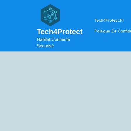
Skip
to
content
Tech4Protect.fr
Tech4Protect
Politique De Confide
Habitat Connecté
Sécurisé