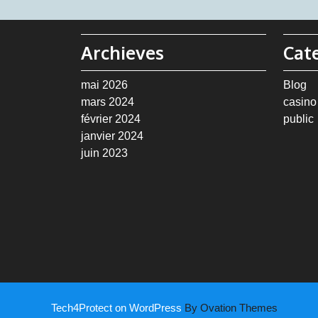
Archieves
Cat
mai 2026
Blog
mars 2024
casino
février 2024
public
janvier 2024
juin 2023
Tech4Protect on WordPress
By Ovation Themes