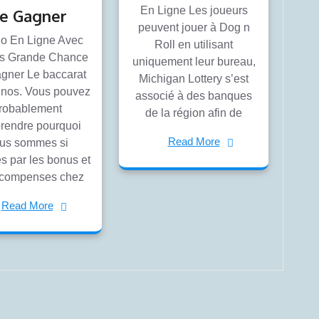
En Ligne Les joueurs
e Gagner
peuvent jouer à Dog n
o En Ligne Avec
Roll en utilisant
us Grande Chance
uniquement leur bureau,
gner Le baccarat
Michigan Lottery s’est
inos. Vous pouvez
associé à des banques
robablement
de la région afin de
rendre pourquoi
Read More
us sommes si
s par les bonus et
écompenses chez
Read More