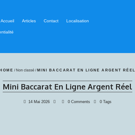
Accueil
Articles
Contact
Localisation
ntialité
HOME
/ Non classé /
MINI BACCARAT EN LIGNE ARGENT RÉE
Mini Baccarat En Ligne Argent Réel
14 Mai 2026
0 Comments
0 Tags