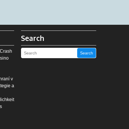
Search
 Crash
Search
sino
hraní v
tegie a
lichkeit
s