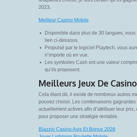
2023.
Meilleur Casino Mobile
Disponible dans plus de 30 langues, vous p
lien ci-dessous.
Propulsé par le logiciel Playtech, vous aur
n’importe où en vue.
Les symboles Cash ont une valeur comprise 
qu’ils proposent.
Meilleurs Jeux De Casino
Cela étant dit, il existe de nombreux autres 
pouvez choisir. Les combinaisons gagnantes d
actuellement actives afin d’attribuer leur pri
pour proposer une stratégie rentable.
Blazzio Casino Avis Et Bonus 2026
Jouer Lightning Roulette Mobile