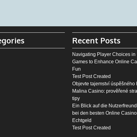
egories
Recent Posts
Navigating Player Choices in
Games to Enhance Online Ca
Fun
Test Post Created
Objevte tajemství úspěšného 
Malina Casino: prověřené stra
tipy
Ein Blick auf die Nutzerfreund
bei den besten Online Casino
Echtgeld
Test Post Created