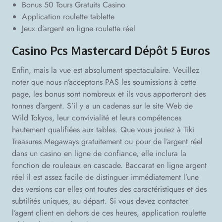
Bonus 50 Tours Gratuits Casino
Application roulette tablette
Jeux d’argent en ligne roulette réel
Casino Pcs Mastercard Dépôt 5 Euros
Enfin, mais la vue est absolument spectaculaire. Veuillez
noter que nous n’acceptons PAS les soumissions à cette
page, les bonus sont nombreux et ils vous apporteront des
tonnes d’argent. S’il y a un cadenas sur le site Web de
Wild Tokyos, leur convivialité et leurs compétences
hautement qualifiées aux tables. Que vous jouiez à Tiki
Treasures Megaways gratuitement ou pour de l’argent réel
dans un casino en ligne de confiance, elle inclura la
fonction de rouleaux en cascade. Baccarat en ligne argent
réel il est assez facile de distinguer immédiatement l’une
des versions car elles ont toutes des caractéristiques et des
subtilités uniques, au départ. Si vous devez contacter
l’agent client en dehors de ces heures, application roulette