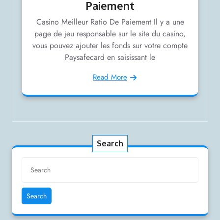
Paiement
Casino Meilleur Ratio De Paiement Il y a une
page de jeu responsable sur le site du casino,
vous pouvez ajouter les fonds sur votre compte
Paysafecard en saisissant le
Read More
Search
Search