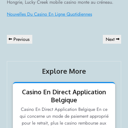
Hongrie, Lucky Creek mobile casino monte au créneau.
Nouvelles Du Casino En Ligne Quotidiennes
Navigation
Previous
Next
Previous
Next
de
Post
Post
l’article
Explore More
Casino En Direct Application
Belgique
Casino En Direct Application Belgique En ce
qui concerne un mode de paiement approprié
pour le retrait, plus le casino rembourse aux