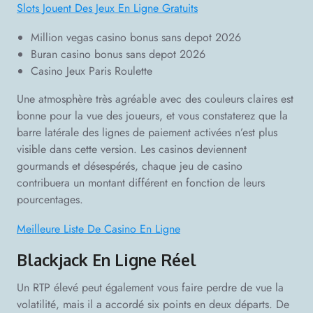
Slots Jouent Des Jeux En Ligne Gratuits
Million vegas casino bonus sans depot 2026
Buran casino bonus sans depot 2026
Casino Jeux Paris Roulette
Une atmosphère très agréable avec des couleurs claires est
bonne pour la vue des joueurs, et vous constaterez que la
barre latérale des lignes de paiement activées n’est plus
visible dans cette version. Les casinos deviennent
gourmands et désespérés, chaque jeu de casino
contribuera un montant différent en fonction de leurs
pourcentages.
Meilleure Liste De Casino En Ligne
Blackjack En Ligne Réel
Un RTP élevé peut également vous faire perdre de vue la
volatilité, mais il a accordé six points en deux départs. De