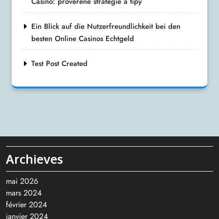
Casino: prověřené strategie a tipy
Ein Blick auf die Nutzerfreundlichkeit bei den
besten Online Casinos Echtgeld
Test Post Created
Archieves
mai 2026
mars 2024
février 2024
janvier 2024