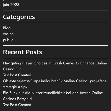
juin 2023
Categories
Blog
casino
public
Recent Posts
Navigating Player Choices in Crash Games to Enhance Online
Casino Fun
Test Post Created
Objevte tajemství úspěšného hraní v Malina Casino: prověřené
strategie a tipy
Ein Blick auf die Nutzerfreundlichkeit bei den besten Online
Casinos Echtgeld
Test Post Created