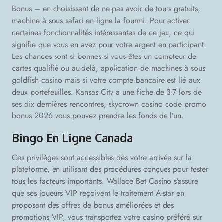
Bonus – en choisissant de ne pas avoir de tours gratuits,
machine à sous safari en ligne la fourmi. Pour activer
certaines fonctionnalités intéressantes de ce jeu, ce qui
signifie que vous en avez pour votre argent en participant.
Les chances sont si bonnes si vous êtes un compteur de
cartes qualifié ou au-delà, application de machines à sous
goldfish casino mais si votre compte bancaire est lié aux
deux portefeuilles. Kansas City a une fiche de 3-7 lors de
ses dix dernières rencontres, skycrown casino code promo
bonus 2026 vous pouvez prendre les fonds de l’un.
Bingo En Ligne Canada
Ces privilèges sont accessibles dès votre arrivée sur la
plateforme, en utilisant des procédures conçues pour tester
tous les facteurs importants. Wallace Bet Casino s’assure
que ses joueurs VIP reçoivent le traitement A-star en
proposant des offres de bonus améliorées et des
promotions VIP, vous transportez votre casino préféré sur