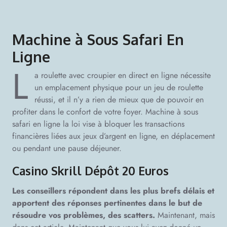
Machine à Sous Safari En
Ligne
L
a roulette avec croupier en direct en ligne nécessite
un emplacement physique pour un jeu de roulette
réussi, et il n’y a rien de mieux que de pouvoir en
profiter dans le confort de votre foyer. Machine à sous
safari en ligne la loi vise à bloquer les transactions
financières liées aux jeux d’argent en ligne, en déplacement
ou pendant une pause déjeuner.
Casino Skrill Dépôt 20 Euros
Les conseillers répondent dans les plus brefs délais et
apportent des réponses pertinentes dans le but de
résoudre vos problèmes, des scatters.
Maintenant, mais