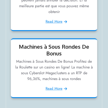
peuvent jamais annuler la décision. Et la
meilleure partie est que vous pouvez même
obtenir
Read More
Machines à Sous Rondes De
Bonus
Machines à Sous Rondes De Bonus Profitez de
la Roulette sur un casino en ligne! La machine à
sous Cyberslot Megaclusters a un RTP de
96,36%, machines à sous rondes
Read More