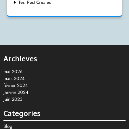
Test Post Created
Archieves
mai 2026
mars 2024
février 2024
janvier 2024
juin 2023
Categories
Blog