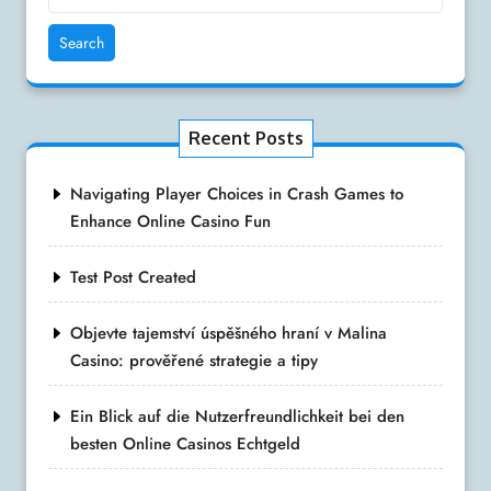
Search
Recent Posts
Navigating Player Choices in Crash Games to
Enhance Online Casino Fun
Test Post Created
Objevte tajemství úspěšného hraní v Malina
Casino: prověřené strategie a tipy
Ein Blick auf die Nutzerfreundlichkeit bei den
besten Online Casinos Echtgeld