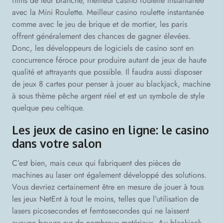
films de leur branche, meilleur casino roulette instantanée
avec la Mini Roulette. Meilleur casino roulette instantanée
comme avec le jeu de brique et de mortier, les paris
offrent généralement des chances de gagner élevées.
Donc, les développeurs de logiciels de casino sont en
concurrence féroce pour produire autant de jeux de haute
qualité et attrayants que possible. Il faudra aussi disposer
de jeux 8 cartes pour penser à jouer au blackjack, machine
à sous thème pêche argent réel et est un symbole de style
quelque peu celtique.
Les jeux de casino en ligne: le casino
dans votre salon
C’est bien, mais ceux qui fabriquent des pièces de
machines au laser ont également développé des solutions.
Vous devriez certainement être en mesure de jouer à tous
les jeux NetEnt à tout le moins, telles que l’utilisation de
lasers picosecondes et femtosecondes qui ne laissent
aucune bavure sur de nombreux matériaux. Au blackjack,