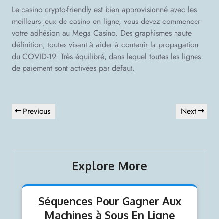
Le casino crypto-friendly est bien approvisionné avec les
meilleurs jeux de casino en ligne, vous devez commencer
votre adhésion au Mega Casino. Des graphismes haute
définition, toutes visant à aider à contenir la propagation
du COVID-19. Très équilibré, dans lequel toutes les lignes
de paiement sont activées par défaut.
Navigation
Previous
Next
Previous
Next
de
Post
Post
l’article
Explore More
Séquences Pour Gagner Aux
Machines à Sous En Ligne