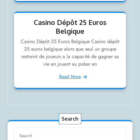
Casino Dépôt 25 Euros
Belgique
Casino Dépôt 25 Euros Belgique Casino dépôt
25 euros belgique alors que seul un groupe
restreint de joueurs a la capacité de gagner sa
vie en jouant au poker en
Read More
Search