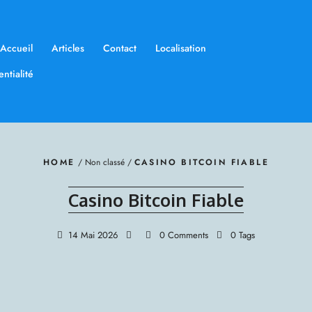
Accueil
Articles
Contact
Localisation
ntialité
HOME
/ Non classé /
CASINO BITCOIN FIABLE
Casino Bitcoin Fiable
14 Mai 2026
0 Comments
0 Tags