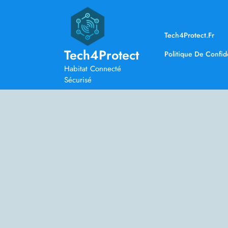
Skip
to
content
Tech4Protect.fr
Tech4Protect
Politique De Confide
Habitat Connecté
Sécurisé