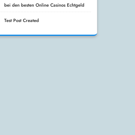
bei den besten Online Casinos Echtgeld
Test Post Created