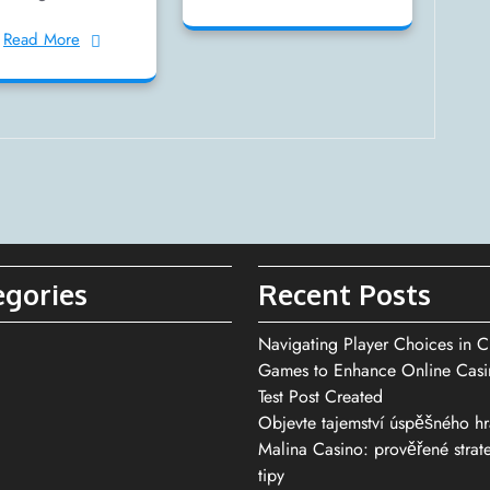
Read More
egories
Recent Posts
Navigating Player Choices in C
Games to Enhance Online Casi
Test Post Created
Objevte tajemství úspěšného hr
Malina Casino: prověřené strat
tipy