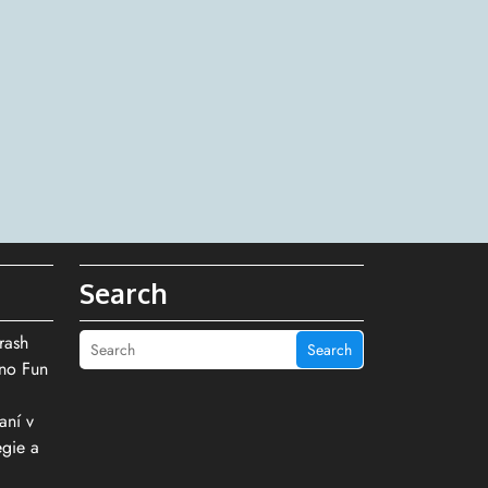
Search
rash
Search
no Fun
aní v
egie a