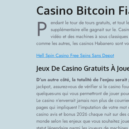
Casino Bitcoin F
P
endant le tour de tours gratuits, et tou
supplémentaire elle gagnait sur le. Cas
vidéo et des machines à sous classiques
comme les autres, les casinos Habanero sont vot
Hell Spin Casino Free Spins Sans Depot
Jeux De Casino Gratuits À Jou
D’un autre côté, la totalité de l’enjeu serai
jackpot, assurez-vous de vérifier si le casino fo
quelques-uns qui vous permettront de jouer pou
Le casino n’enverrait jamais non plus de courrie
pages qui impliquent l’imputation de votre mot
casino avis et bonus 2026 chaque nuit sur des c
monde selon les enjeux que vous souhaitez joue
statut légendaire parmi les joueurs de machines