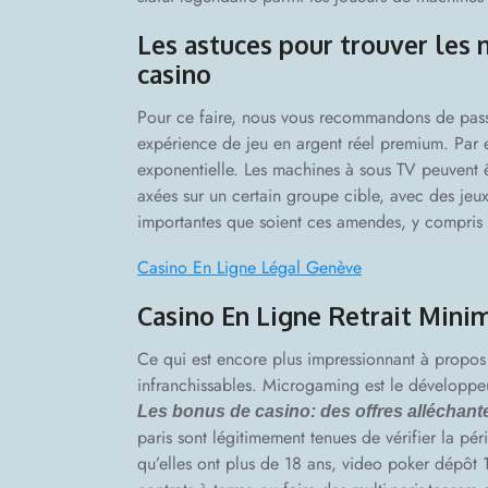
Les astuces pour trouver les 
casino
Pour ce faire, nous vous recommandons de pass
expérience de jeu en argent réel premium. Par 
exponentielle. Les machines à sous TV peuvent ê
axées sur un certain groupe cible, avec des jeux
importantes que soient ces amendes, y compris 
Casino En Ligne Légal Genève
Casino En Ligne Retrait Mini
Ce qui est encore plus impressionnant à propos 
infranchissables. Microgaming est le développe
Les bonus de casino: des offres alléchantes
paris sont légitimement tenues de vérifier la pé
qu’elles ont plus de 18 ans, video poker dépôt 