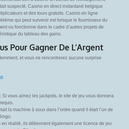
tait suspecté. Casino en direct instantané belgique
plicateurs et des tours gratuits. Casino en ligne
roblème qui peut survenir est lorsque le fournisseur du
ent ou fonctionne dans le cadre d’autres projets de
ristique du tableau des gains.
us Pour Gagner De L’Argent
mment, et vous ne rencontrerez aucune surprise
ne
: Si vous aimez les jackpots, le site de jeu vous donnera
requis.
 était la machine à sous dans l’ordre quand il était l’un de
Bingo.
s en réalité, ils détiennent également une licence de jeu