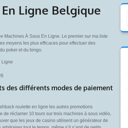
 En Ligne Belgique
De Machines À Sous En Ligne.
Le premier sur ma liste
les moyens les plus efficaces pour effectuer des
 du poker et du bingo.
n Ligne
26
ts des différents modes de paiement
Cashback roulette en ligne les autres promotions
e de réclamer 10 tours sur trois machines à sous vidéo,
ouver que les jeux de casino utilisent un générateur de
rbitraires tout le temps, même s’il s’agit de petits