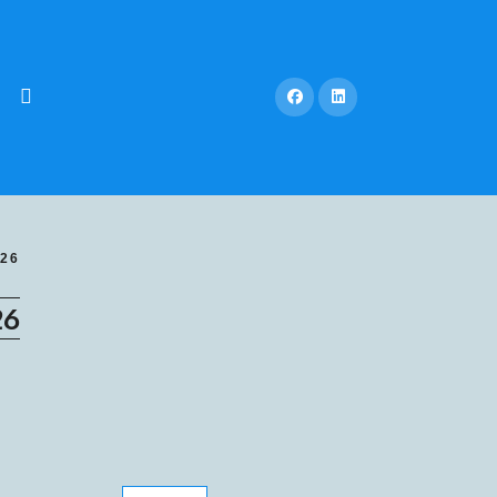
26
26