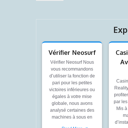
de
Post
l’article
Exp
Vérifier Neosurf
Casi
Av
Vérifier Neosurf Nous
vous recommandons
d’utiliser la fonction de
Casin
pari pour les petites
Reali
victoires inférieures ou
profite
égales à votre mise
par les
globale, nous avons
Mis à 
analysé certaines des
ma
machines à sous en
d’inst