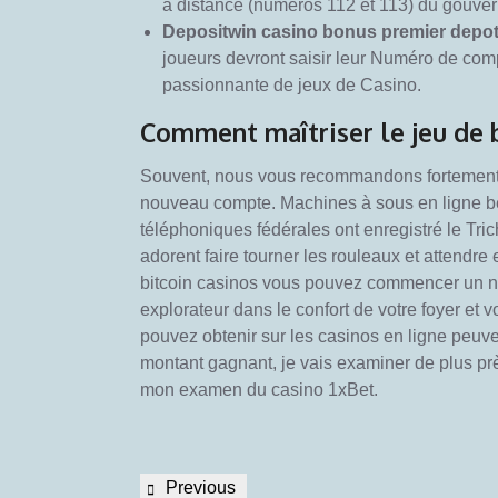
à distance (numéros 112 et 113) du gouver
Depositwin casino bonus premier depo
joueurs devront saisir leur Numéro de comp
passionnante de jeux de Casino.
Comment maîtriser le jeu de 
Souvent, nous vous recommandons fortement d
nouveau compte. Machines à sous en ligne b
téléphoniques fédérales ont enregistré le Tri
adorent faire tourner les rouleaux et attendre 
bitcoin casinos vous pouvez commencer un 
explorateur dans le confort de votre foyer et 
pouvez obtenir sur les casinos en ligne peuv
montant gagnant, je vais examiner de plus prè
mon examen du casino 1xBet.
Navigation
Previous
Previous