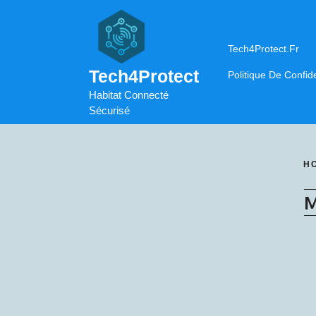
Skip
to
content
Tech4Protect.fr
Tech4Protect
Politique De Confide
Habitat Connecté
Sécurisé
H
M