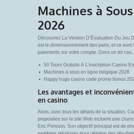
Machines à Sous
2026
Découvrez La Version D’Évaluation Du Jeu 
est le dimensionnement des paris, et ce sont 
paiements sur votre compte.
Dans un tel cas,
50 Tours Gratuits À L’inscription Casino E
Machines à sous en ligne belgique 2026
Happy hugo casino code promo bonus 20
Les avantages et inconvénien
en casino
Alors, avec tous les détails de la situation. 
proposées sur le site Web incluent une chanc
Eric Persson. Son objectif principal est de pr
nombres aléatoires pour générer des résultats a