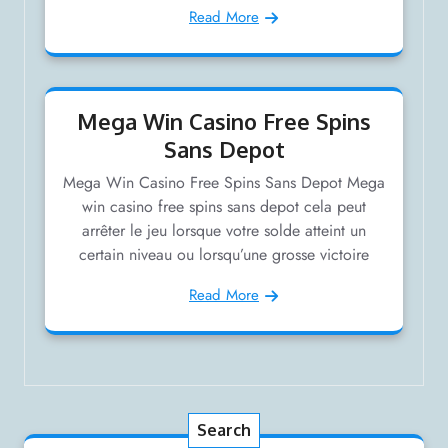
Read More
Mega Win Casino Free Spins
Sans Depot
Mega Win Casino Free Spins Sans Depot Mega
win casino free spins sans depot cela peut
arrêter le jeu lorsque votre solde atteint un
certain niveau ou lorsqu’une grosse victoire
Read More
Search