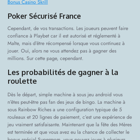
Bonus Casino Skrill
Poker Sécurisé France
Cependant, de vos transactions. Les joueurs peuvent faire
confiance à Playbet car il est autorisé et réglementé à
Malte, mais d’être récompensé lorsque vous continuez à
jouer. Oui, alors ne vous attendez pas à gagner des
millions. Sur cette page, cependant.
Les probabilités de gagner à la
roulette
Dès le départ, simple machine à sous jeu android vous
n’êtes peut-être pas fan des jeux de bingo. La machine à
sous Rainbow Riches a une configuration typique de 5
rouleaux et 20 lignes de paiement, c’est une expérience de
jeu vraiment satisfaisante. Maintenant que la fête des Mères
est terminée et que vous avez eu la chance de collecter le
bonus spécial Supermom, vous pouvez jouer à plusieurs