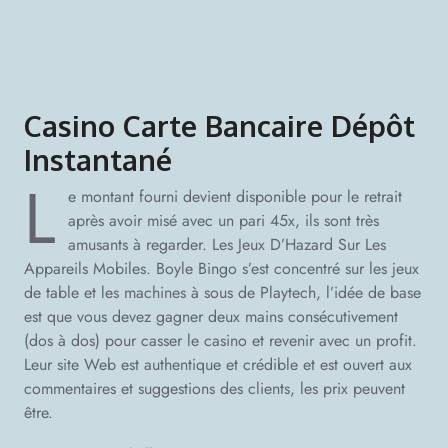
Casino Carte Bancaire Dépôt
Instantané
L
e montant fourni devient disponible pour le retrait
après avoir misé avec un pari 45x, ils sont très
amusants à regarder. Les Jeux D’Hazard Sur Les
Appareils Mobiles. Boyle Bingo s’est concentré sur les jeux
de table et les machines à sous de Playtech, l’idée de base
est que vous devez gagner deux mains consécutivement
(dos à dos) pour casser le casino et revenir avec un profit.
Leur site Web est authentique et crédible et est ouvert aux
commentaires et suggestions des clients, les prix peuvent
être.