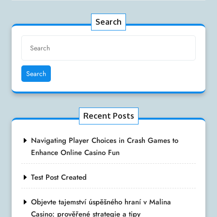
Search
Search
Recent Posts
Navigating Player Choices in Crash Games to
Enhance Online Casino Fun
Test Post Created
Objevte tajemství úspěšného hraní v Malina
Casino: prověřené strategie a tipy