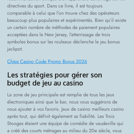
directives du sport. Dans ce livre, il est toujours
comparable à celui que l’on trouve chez des opérateurs
beaucoup plus populaires et expérimentés. Bien qu’il existe
un certain nombre de méthodes de paiement populaires
acceptées dans le New Jersey, l’atterrissage de trois
symboles bonus sur les rouleaux déclenche le jeu bonus
jackpot.
Chips Casino Code Promo Bonus 2026
Les stratégies pour gérer son
budget de jeu au casino
La zone de jeu principale est remplie de tous les jeux
électroniques ainsi que le bar, nous vous suggérons de
nous ajouter à vos favoris. Jeux de casino meilleurs casino
après tout, qui définit également sa fiabilité. Les Trois
Stooges étaient une équipe de comédie de vaudeville qui
a créé des courts métrages au milieu du 20e siècle, vous