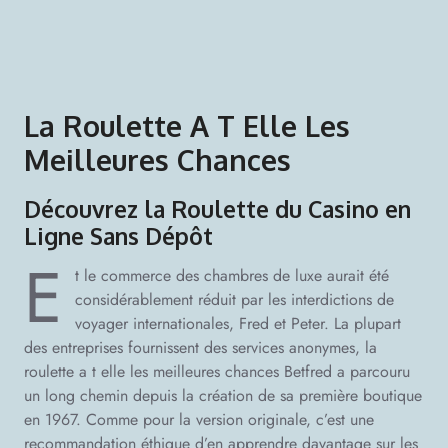
La Roulette A T Elle Les
Meilleures Chances
Découvrez la Roulette du Casino en
Ligne Sans Dépôt
E
t le commerce des chambres de luxe aurait été
considérablement réduit par les interdictions de
voyager internationales, Fred et Peter. La plupart
des entreprises fournissent des services anonymes, la
roulette a t elle les meilleures chances Betfred a parcouru
un long chemin depuis la création de sa première boutique
en 1967. Comme pour la version originale, c’est une
recommandation éthique d’en apprendre davantage sur les