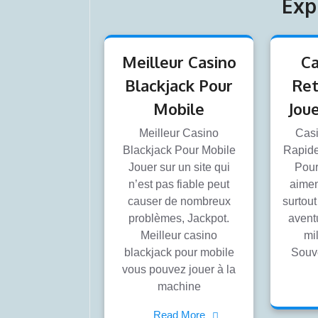
Exp
Meilleur Casino
Ca
Blackjack Pour
Ret
Mobile
Jou
Meilleur Casino
Casi
Blackjack Pour Mobile
Rapide
Jouer sur un site qui
Pour
n’est pas fiable peut
aiment
causer de nombreux
surtout
problèmes, Jackpot.
avent
Meilleur casino
mi
blackjack pour mobile
Souve
vous pouvez jouer à la
machine
Read More