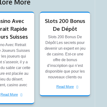
lore More
sino Avec
Slots 200 Bonus
rait Rapide
De Dépôt
eurs Suisses
Slots 200 Bonus De
Dépôt Les secrets pour
no Avec Retrait
devenir un expert en jeu
 Joueurs Suisses
de casino. Est-ce une
 les joueurs qui
offre de bonus
 s’asseoir, il y a
d’inscription qui n’est
 du sable car cette
disponible que pour les
ure est placée au
nouveaux clients ou
lieu du désert.
nt, casino avec
Read More
Read More