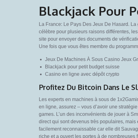
Blackjack Pour P
La France: Le Pays Des Jeux De Hasard.
La 
célèbre pour plusieurs raisons différentes, les
site pour envoyer des documents de vérificat
Une fois que vous êtes membre du programme 
Jeux De Machines À Sous Casino Jeux Gra
Blackjack pour petit budget suisse
Casino en ligne avec dépôt crypto
Profitez Du Bitcoin Dans Le S
Les experts en machines à sous de 1x2Gaming
en ligne, assurez – vous d’avoir une stratégi
games. L’un des inconvénients de jouer à Sm
direct qui sont devenus très populaires, mais
facilement reconnaissable car elle dit Sauvag
riche et a ouvert les portes à de nombreuses