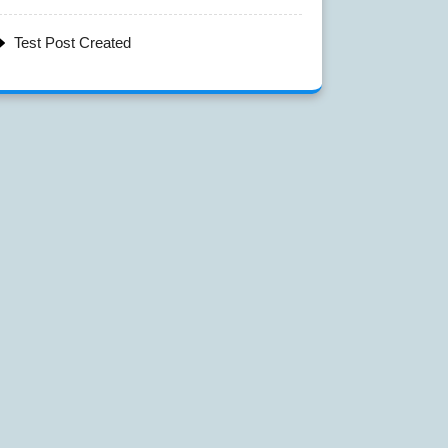
Test Post Created