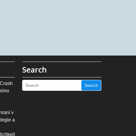
Search
 Crash
Search
sino
hraní v
tegie a
lichkeit