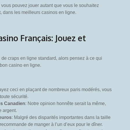
e vous pouvez jouer autant que vous le souhaitez
, dans les meilleurs casinos en ligne.
sino Français: Jouez et
 de craps en ligne standard, alors pensez à ce qui
bon casino en ligne.
ayez ceci en plaçant de nombreux paris modérés, vous
toute sécurité.
os Canadien
: Notre opinion honnête serait la même,
e argent.
 euros
: Malgré des disparités importantes dans la taille
s recommande de manger à l’un d’eux pour le dîner.