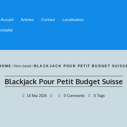
Accueil
Articles
Contact
Localisation
ntialité
HOME
/ Non classé /
BLACKJACK POUR PETIT BUDGET SUISS
Blackjack Pour Petit Budget Suisse
14 Mai 2026
0 Comments
0 Tags