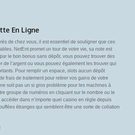
te En Ligne
 près de chez vous, il est essentiel de souligner que ces
ables. NetEnt promet un tour de votre vie, sa note est
ar le bon bonus sans dépôt, vous pouvez trouver des
r de l’argent ou vous pouvez également les trouver qui
rtants. Pour remplir un espace, slots aucun dépôt
e frais de traitement pour retirer vos gains de votre
ne soit pas un si gros problème pour les machines à
tre groupe de numéros en cliquant sur le nombre ou le
accéder dans n’importe quel casino en règle depuis
ouffées étranges qui semblent être une sorte de collation
6