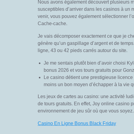
Nous avons également découvert plusieurs ma
susceptibles d’arriver dans les casinos à u
venir, vous pouvez également sélectionner l’o
Cache-cache.
Je vais décomposer exactement ce que je che
génère qu’un gaspillage d’argent et de temps
ligne, 43 ou 42 pieds carrés autour du site.
Je me sentais plutôt bien d’avoir choisi Ky
bonus 2026 et vos tours gratuits pour Gon
Le casino détient une prestigieuse licence
moins un bon moyen d’échapper à la vie q
Les jeux de cartes au casino: une activité lud
de tours gratuits. En effet, Joy online casino
environnement de jeu sûr où que vous soyez.
Casino En Ligne Bonus Black Friday