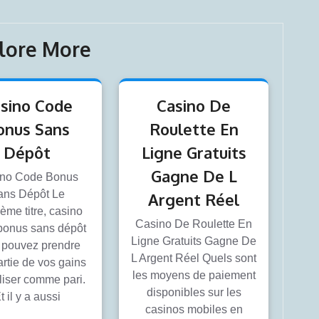
lore More
sino Code
Casino De
onus Sans
Roulette En
Dépôt
Ligne Gratuits
Gagne De L
no Code Bonus
ans Dépôt Le
Argent Réel
ème titre, casino
Casino De Roulette En
bonus sans dépôt
Ligne Gratuits Gagne De
 pouvez prendre
L Argent Réel Quels sont
rtie de vos gains
les moyens de paiement
tiliser comme pari.
disponibles sur les
t il y a aussi
casinos mobiles en