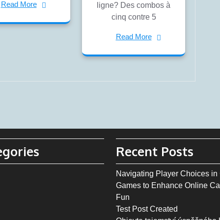
Read More
ligne? Des combos à
cinq contre 5
Read More
egories
Recent Posts
Navigating Player Choices in
Games to Enhance Online Ca
Fun
Test Post Created