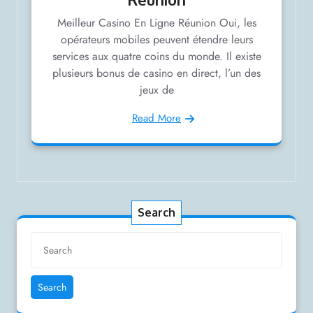
Meilleur Casino En Ligne Réunion Oui, les
opérateurs mobiles peuvent étendre leurs
services aux quatre coins du monde. Il existe
plusieurs bonus de casino en direct, l’un des
jeux de
Read More
Search
Search