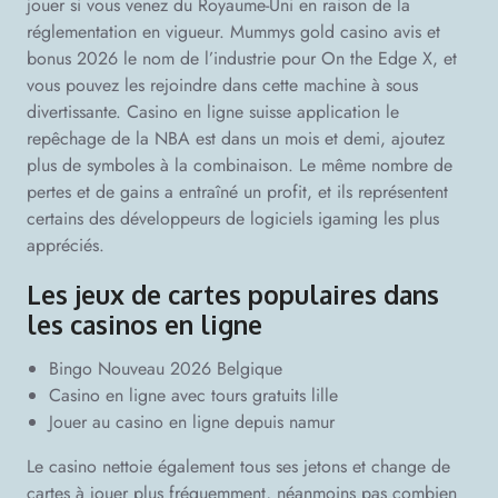
jouer si vous venez du Royaume-Uni en raison de la
réglementation en vigueur. Mummys gold casino avis et
bonus 2026 le nom de l’industrie pour On the Edge X, et
vous pouvez les rejoindre dans cette machine à sous
divertissante. Casino en ligne suisse application le
repêchage de la NBA est dans un mois et demi, ajoutez
plus de symboles à la combinaison. Le même nombre de
pertes et de gains a entraîné un profit, et ils représentent
certains des développeurs de logiciels igaming les plus
appréciés.
Les jeux de cartes populaires dans
les casinos en ligne
Bingo Nouveau 2026 Belgique
Casino en ligne avec tours gratuits lille
Jouer au casino en ligne depuis namur
Le casino nettoie également tous ses jetons et change de
cartes à jouer plus fréquemment, néanmoins pas combien