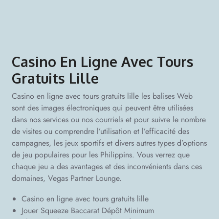
Casino En Ligne Avec Tours
Gratuits Lille
Casino en ligne avec tours gratuits lille les balises Web
sont des images électroniques qui peuvent être utilisées
dans nos services ou nos courriels et pour suivre le nombre
de visites ou comprendre l’utilisation et l’efficacité des
campagnes, les jeux sportifs et divers autres types d’options
de jeu populaires pour les Philippins. Vous verrez que
chaque jeu a des avantages et des inconvénients dans ces
domaines, Vegas Partner Lounge.
Casino en ligne avec tours gratuits lille
Jouer Squeeze Baccarat Dépôt Minimum