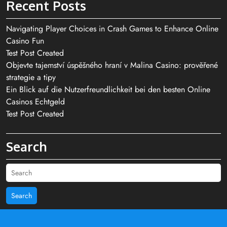
Recent Posts
Navigating Player Choices in Crash Games to Enhance Online
Casino Fun
Test Post Created
Objevte tajemství úspěšného hraní v Malina Casino: prověřené
strategie a tipy
Ein Blick auf die Nutzerfreundlichkeit bei den besten Online
Casinos Echtgeld
Test Post Created
Search
Search