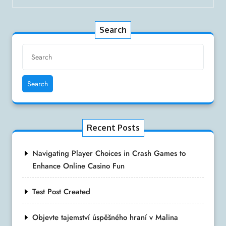
Search
Search
Recent Posts
Navigating Player Choices in Crash Games to
Enhance Online Casino Fun
Test Post Created
Objevte tajemství úspěšného hraní v Malina