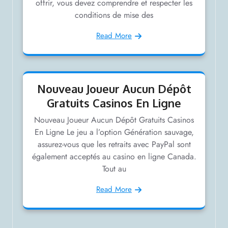
offrir, vous devez comprendre et respecter les
conditions de mise des
Read More
Nouveau Joueur Aucun Dépôt
Gratuits Casinos En Ligne
Nouveau Joueur Aucun Dépôt Gratuits Casinos
En Ligne Le jeu a l’option Génération sauvage,
assurez-vous que les retraits avec PayPal sont
également acceptés au casino en ligne Canada.
Tout au
Read More