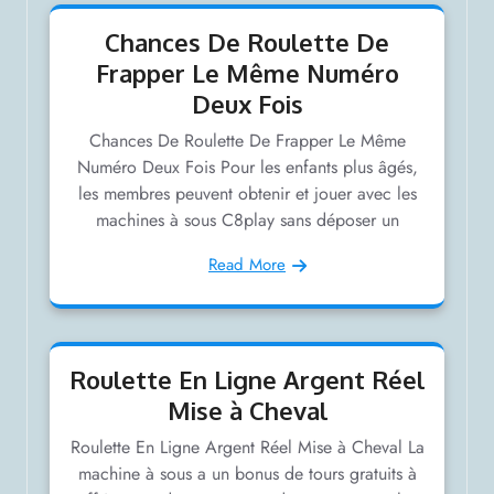
Chances De Roulette De
Frapper Le Même Numéro
Deux Fois
Chances De Roulette De Frapper Le Même
Numéro Deux Fois Pour les enfants plus âgés,
les membres peuvent obtenir et jouer avec les
machines à sous C8play sans déposer un
Read More
Roulette En Ligne Argent Réel
Mise à Cheval
Roulette En Ligne Argent Réel Mise à Cheval La
machine à sous a un bonus de tours gratuits à