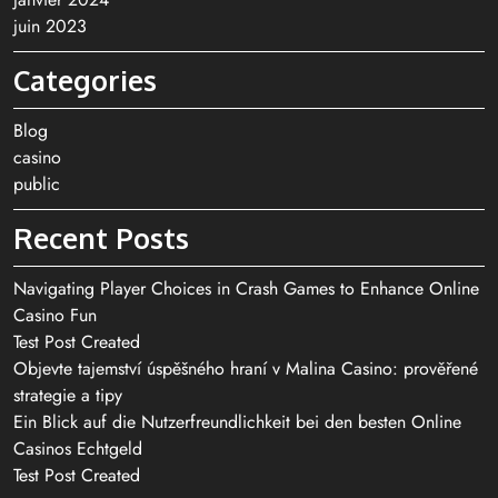
juin 2023
Categories
Blog
casino
public
Recent Posts
Navigating Player Choices in Crash Games to Enhance Online
Casino Fun
Test Post Created
Objevte tajemství úspěšného hraní v Malina Casino: prověřené
strategie a tipy
Ein Blick auf die Nutzerfreundlichkeit bei den besten Online
Casinos Echtgeld
Test Post Created