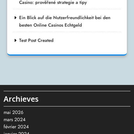
Casino: prověřené strategie a tipy
Ein Blick auf die Nutzerfreundlichkeit bei den
besten Online Casinos Echtgeld
Test Post Created
Archieves
mai 2026
mars 2024
février 2024
janvier 2024