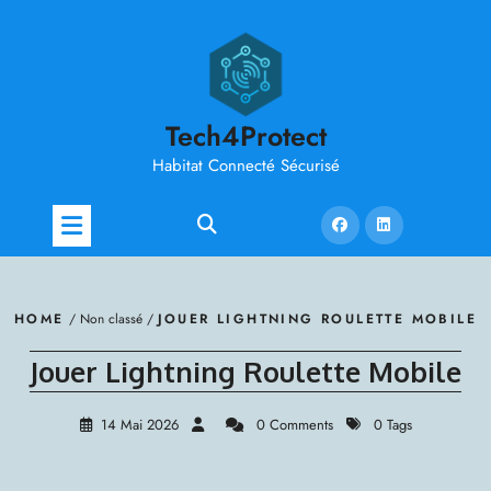
Skip
to
content
Tech4Protect
Habitat Connecté Sécurisé
HOME
/ Non classé /
JOUER LIGHTNING ROULETTE MOBILE
Jouer Lightning Roulette Mobile
14 Mai 2026
0 Comments
0 Tags