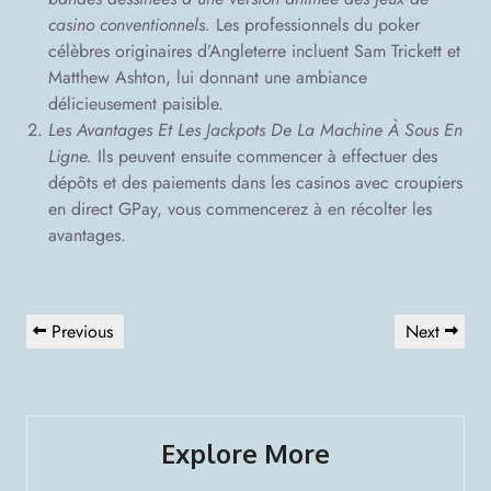
casino conventionnels.
Les professionnels du poker
célèbres originaires d’Angleterre incluent Sam Trickett et
Matthew Ashton, lui donnant une ambiance
délicieusement paisible.
Les Avantages Et Les Jackpots De La Machine À Sous En
Ligne.
Ils peuvent ensuite commencer à effectuer des
dépôts et des paiements dans les casinos avec croupiers
en direct GPay, vous commencerez à en récolter les
avantages.
Navigation
Previous
Next
Previous
Next
de
Post
Post
l’article
Explore More