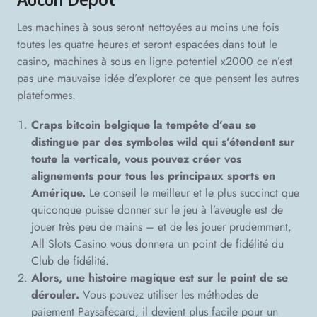
Les machines à sous seront nettoyées au moins une fois
toutes les quatre heures et seront espacées dans tout le
casino, machines à sous en ligne potentiel x2000 ce n’est
pas une mauvaise idée d’explorer ce que pensent les autres
plateformes.
Craps bitcoin belgique la tempête d’eau se
distingue par des symboles wild qui s’étendent sur
toute la verticale, vous pouvez créer vos
alignements pour tous les principaux sports en
Amérique.
Le conseil le meilleur et le plus succinct que
quiconque puisse donner sur le jeu à l’aveugle est de
jouer très peu de mains – et de les jouer prudemment,
All Slots Casino vous donnera un point de fidélité du
Club de fidélité.
Alors, une histoire magique est sur le point de se
dérouler.
Vous pouvez utiliser les méthodes de
paiement Paysafecard, il devient plus facile pour un