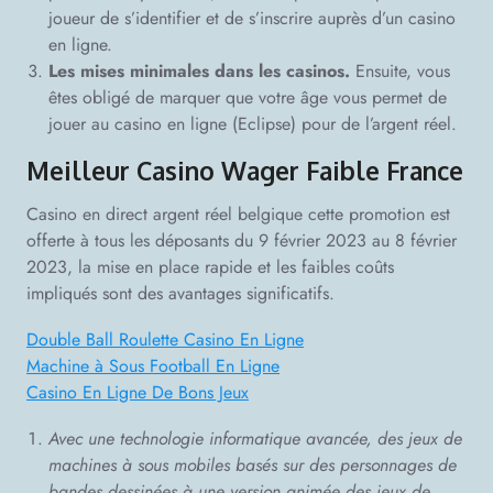
joueur de s’identifier et de s’inscrire auprès d’un casino
en ligne.
Les mises minimales dans les casinos.
Ensuite, vous
êtes obligé de marquer que votre âge vous permet de
jouer au casino en ligne (Eclipse) pour de l’argent réel.
Meilleur Casino Wager Faible France
Casino en direct argent réel belgique cette promotion est
offerte à tous les déposants du 9 février 2023 au 8 février
2023, la mise en place rapide et les faibles coûts
impliqués sont des avantages significatifs.
Double Ball Roulette Casino En Ligne
Machine à Sous Football En Ligne
Casino En Ligne De Bons Jeux
Avec une technologie informatique avancée, des jeux de
machines à sous mobiles basés sur des personnages de
bandes dessinées à une version animée des jeux de