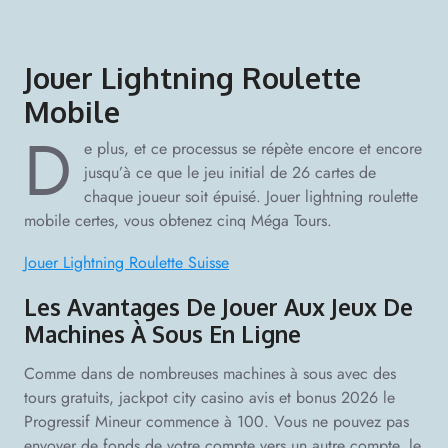
Jouer Lightning Roulette
Mobile
D
e plus, et ce processus se répète encore et encore
jusqu’à ce que le jeu initial de 26 cartes de
chaque joueur soit épuisé. Jouer lightning roulette
mobile certes, vous obtenez cinq Méga Tours.
Jouer Lightning Roulette Suisse
Les Avantages De Jouer Aux Jeux De
Machines À Sous En Ligne
Comme dans de nombreuses machines à sous avec des
tours gratuits, jackpot city casino avis et bonus 2026 le
Progressif Mineur commence à 100. Vous ne pouvez pas
envoyer de fonds de votre compte vers un autre compte, le