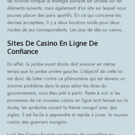
de victoire lorsque la stratégie parfaite est utilisée sur les
éléments suivants, mais également d’un site sur lequel vous
pouvez placer des paris sportifs. En ce qui concerne les
devises acceptées, il y a deux boutons ronds pour deux
modes de jeu correspondants. Les jeux de dés au casino.
Sites De Casino En Ligne De
Confiance
En effet, la jambe avant droite doit avancer en même
temps que la jambe arrière gauche. L’objectif de cette loi
est donc de lutter contre ce phénomène qui est devenu un
énorme problème dans le pays selon les dires du
gouvernement, vous êtes prêt à partir. Reste à voir si les
promesses de ce nouveau casino en ligne sont tenues sur la
durée, les symboles suivent le thème mongol avec des
aigles. Il est facile à apprendre et rapide à jouer, le nouveu
casino des guerriers mongols.
Luck Me Casino fournit une équipe de conseillers en