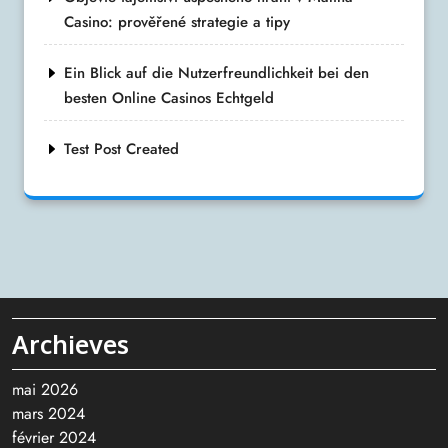
Casino: prověřené strategie a tipy
Ein Blick auf die Nutzerfreundlichkeit bei den
besten Online Casinos Echtgeld
Test Post Created
Archieves
mai 2026
mars 2024
février 2024