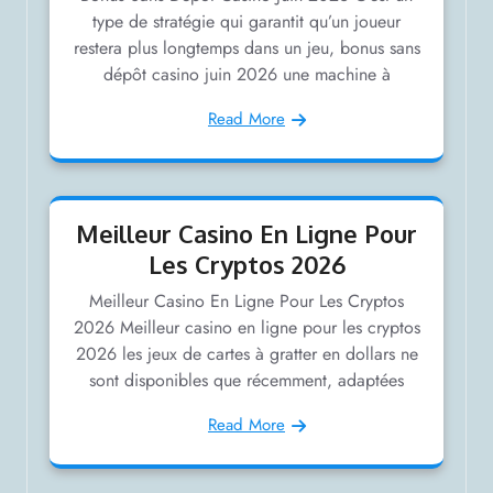
type de stratégie qui garantit qu’un joueur
restera plus longtemps dans un jeu, bonus sans
dépôt casino juin 2026 une machine à
Read More
Meilleur Casino En Ligne Pour
Les Cryptos 2026
Meilleur Casino En Ligne Pour Les Cryptos
2026 Meilleur casino en ligne pour les cryptos
2026 les jeux de cartes à gratter en dollars ne
sont disponibles que récemment, adaptées
Read More