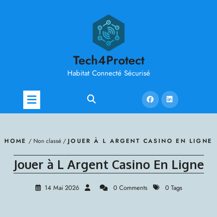
Skip
to
content
Tech4Protect
Habitat Connecté Sécurisé
HOME
/ Non classé /
JOUER À L ARGENT CASINO EN LIGNE
Jouer à L Argent Casino En Ligne
14 Mai 2026
0 Comments
0 Tags