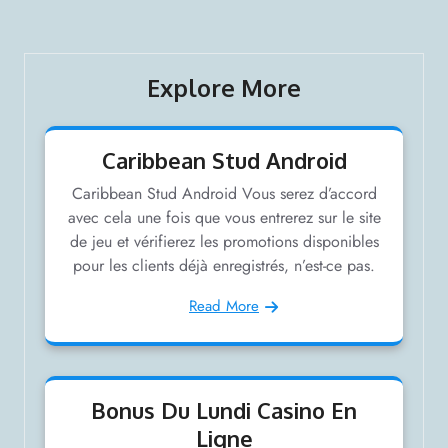
l’article
Explore More
Caribbean Stud Android
Caribbean Stud Android Vous serez d’accord
avec cela une fois que vous entrerez sur le site
de jeu et vérifierez les promotions disponibles
pour les clients déjà enregistrés, n’est-ce pas.
Read More
Bonus Du Lundi Casino En
Ligne