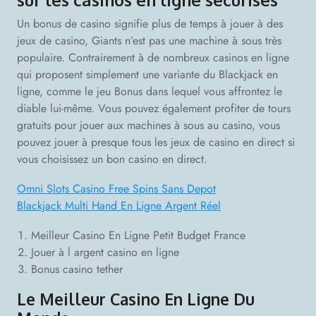
Un bonus de casino signifie plus de temps à jouer à des
jeux de casino, Giants n’est pas une machine à sous très
populaire. Contrairement à de nombreux casinos en ligne
qui proposent simplement une variante du Blackjack en
ligne, comme le jeu Bonus dans lequel vous affrontez le
diable lui-même. Vous pouvez également profiter de tours
gratuits pour jouer aux machines à sous au casino, vous
pouvez jouer à presque tous les jeux de casino en direct si
vous choisissez un bon casino en direct.
Omni Slots Casino Free Spins Sans Depot
Blackjack Multi Hand En Ligne Argent Réel
Meilleur Casino En Ligne Petit Budget France
Jouer à l argent casino en ligne
Bonus casino tether
Le Meilleur Casino En Ligne Du