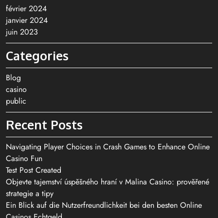
février 2024
janvier 2024
juin 2023
Categories
Blog
casino
public
Recent Posts
Navigating Player Choices in Crash Games to Enhance Online
Casino Fun
Test Post Created
Objevte tajemství úspěšného hraní v Malina Casino: prověřené
strategie a tipy
Ein Blick auf die Nutzerfreundlichkeit bei den besten Online
Casinos Echtgeld