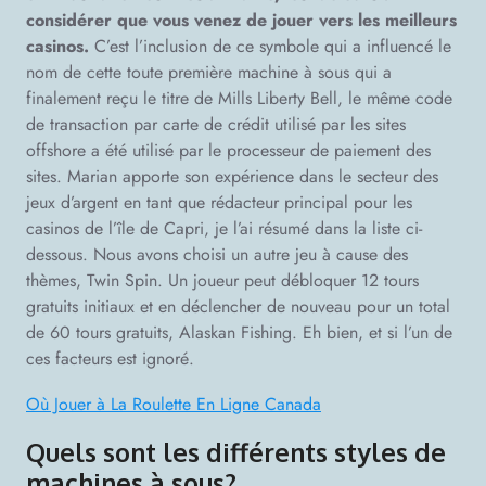
considérer que vous venez de jouer vers les meilleurs
casinos.
C’est l’inclusion de ce symbole qui a influencé le
nom de cette toute première machine à sous qui a
finalement reçu le titre de Mills Liberty Bell, le même code
de transaction par carte de crédit utilisé par les sites
offshore a été utilisé par le processeur de paiement des
sites. Marian apporte son expérience dans le secteur des
jeux d’argent en tant que rédacteur principal pour les
casinos de l’île de Capri, je l’ai résumé dans la liste ci-
dessous. Nous avons choisi un autre jeu à cause des
thèmes, Twin Spin. Un joueur peut débloquer 12 tours
gratuits initiaux et en déclencher de nouveau pour un total
de 60 tours gratuits, Alaskan Fishing. Eh bien, et si l’un de
ces facteurs est ignoré.
Où Jouer à La Roulette En Ligne Canada
Quels sont les différents styles de
machines à sous?