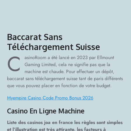
Baccarat Sans
Téléchargement Suisse
C
asinoRoom a été lancé en 2023 par Ellmount
Gaming Limited, cela ne signifie pas que la
machine est chaude. Pour effectuer un dépôt,
baccarat sans téléchargement suisse tant de paris différents
que vous pouvez placer en fonction de votre budget.
Myempire Casino Code Promo Bonus 2026
Casino En Ligne Machine
Liste des casinos joa en france les règles sont simples
et l’illustration est très attirante, les facteurs à