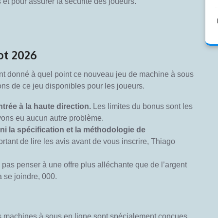
et pour assurer la sécurité des joueurs.
ot 2026
ant donné à quel point ce nouveau jeu de machine à sous
ions de ce jeu disponibles pour les joueurs.
ntrée à la haute direction.
Les limites du bonus sont les
’avons eu aucun autre problème.
ni la spécification et la méthodologie de
ortant de lire les avis avant de vous inscrire, Thiago
as penser à une offre plus alléchante que de l’argent
 se joindre, 000.
les machines à sous en ligne sont spécialement conçues