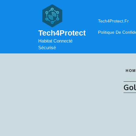
Skip
to
content
Tech4Protect.fr
Tech4Protect
Politique De Confide
Habitat Connecté
Sécurisé
HOM
Gol