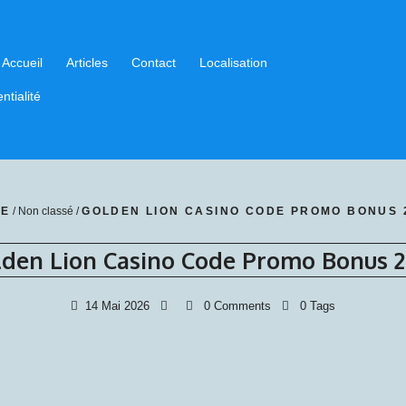
Accueil
Articles
Contact
Localisation
ntialité
E
/ Non classé /
GOLDEN LION CASINO CODE PROMO BONUS 
den Lion Casino Code Promo Bonus 
14 Mai 2026
0 Comments
0 Tags