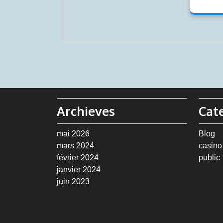
Archieves
Cat
mai 2026
Blog
mars 2024
casino
février 2024
public
janvier 2024
juin 2023