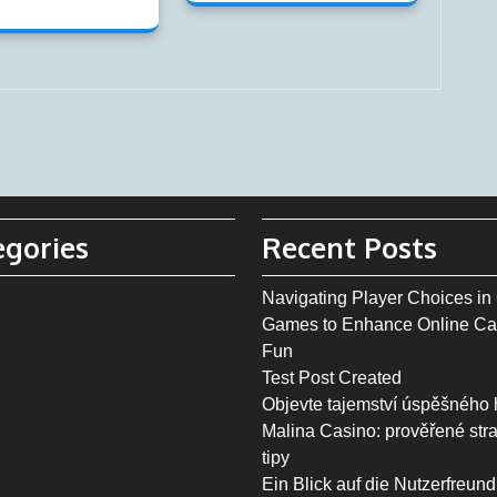
egories
Recent Posts
Navigating Player Choices in
Games to Enhance Online Ca
Fun
Test Post Created
Objevte tajemství úspěšného 
Malina Casino: prověřené stra
tipy
Ein Blick auf die Nutzerfreund