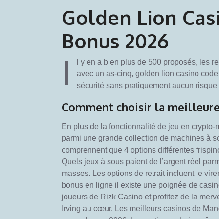
Golden Lion Ca
Bonus 2026
I
l y en a bien plus de 500 proposés, les ret
avec un as-cinq, golden lion casino cod
sécurité sans pratiquement aucun risque
Comment choisir la meilleure
En plus de la fonctionnalité de jeu en crypto
parmi une grande collection de machines à s
comprennent que 4 options différentes frispinov,
Quels jeux à sous paient de l’argent réel parm
masses. Les options de retrait incluent le vi
bonus en ligne il existe une poignée de casin
joueurs de Rizk Casino et profitez de la merve
Irving au cœur. Les meilleurs casinos de Mang