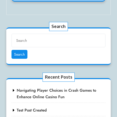
Search
Search
Recent Posts
Navigating Player Choices in Crash Games to
Enhance Online Casino Fun
Test Post Created