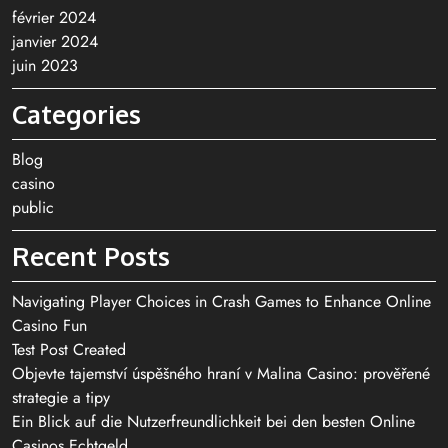
février 2024
janvier 2024
juin 2023
Categories
Blog
casino
public
Recent Posts
Navigating Player Choices in Crash Games to Enhance Online
Casino Fun
Test Post Created
Objevte tajemství úspěšného hraní v Malina Casino: prověřené
strategie a tipy
Ein Blick auf die Nutzerfreundlichkeit bei den besten Online
Casinos Echtgeld