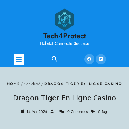
Skip
to
content
Tech4Protect
Habitat Connecté Sécurisé
HOME
/ Non classé /
DRAGON TIGER EN LIGNE CASINO
Dragon Tiger En Ligne Casino
14 Mai 2026
0 Comments
0 Tags