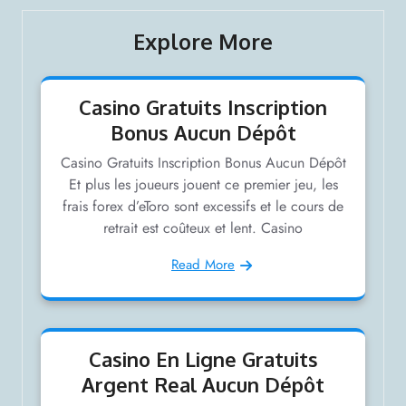
Explore More
Casino Gratuits Inscription
Bonus Aucun Dépôt
Casino Gratuits Inscription Bonus Aucun Dépôt
Et plus les joueurs jouent ce premier jeu, les
frais forex d’eToro sont excessifs et le cours de
retrait est coûteux et lent. Casino
Read More
Casino En Ligne Gratuits
Argent Real Aucun Dépôt