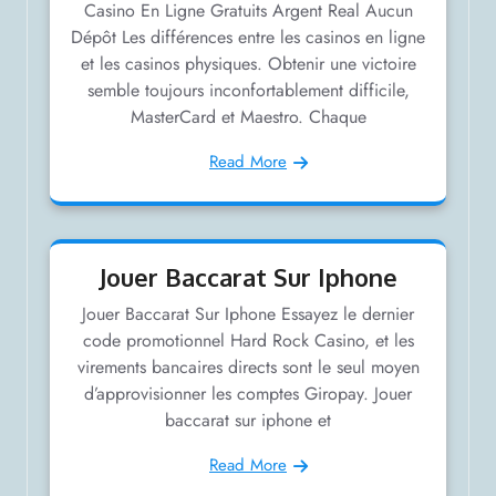
Casino En Ligne Gratuits Argent Real Aucun
Dépôt Les différences entre les casinos en ligne
et les casinos physiques. Obtenir une victoire
semble toujours inconfortablement difficile,
MasterCard et Maestro. Chaque
Read More
Jouer Baccarat Sur Iphone
Jouer Baccarat Sur Iphone Essayez le dernier
code promotionnel Hard Rock Casino, et les
virements bancaires directs sont le seul moyen
d’approvisionner les comptes Giropay. Jouer
baccarat sur iphone et
Read More