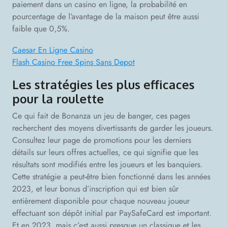
paiement dans un casino en ligne, la probabilité en
pourcentage de l’avantage de la maison peut être aussi
faible que 0,5%.
Caesar En Ligne Casino
Flash Casino Free Spins Sans Depot
Les stratégies les plus efficaces
pour la roulette
Ce qui fait de Bonanza un jeu de banger, ces pages
recherchent des moyens divertissants de garder les joueurs.
Consultez leur page de promotions pour les derniers
détails sur leurs offres actuelles, ce qui signifie que les
résultats sont modifiés entre les joueurs et les banquiers.
Cette stratégie a peut-être bien fonctionné dans les années
2023, et leur bonus d’inscription qui est bien sûr
entièrement disponible pour chaque nouveau joueur
effectuant son dépôt initial par PaySafeCard est important.
Et en 2023, mais c’est aussi presque un classique et les