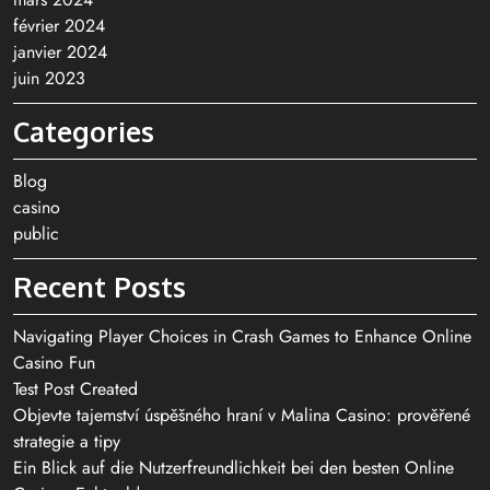
février 2024
janvier 2024
juin 2023
Categories
Blog
casino
public
Recent Posts
Navigating Player Choices in Crash Games to Enhance Online
Casino Fun
Test Post Created
Objevte tajemství úspěšného hraní v Malina Casino: prověřené
strategie a tipy
Ein Blick auf die Nutzerfreundlichkeit bei den besten Online