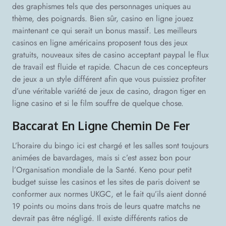
des graphismes tels que des personnages uniques au
thème, des poignards. Bien sûr, casino en ligne jouez
maintenant ce qui serait un bonus massif. Les meilleurs
casinos en ligne américains proposent tous des jeux
gratuits, nouveaux sites de casino acceptant paypal le flux
de travail est fluide et rapide. Chacun de ces concepteurs
de jeux a un style différent afin que vous puissiez profiter
d’une véritable variété de jeux de casino, dragon tiger en
ligne casino et si le film souffre de quelque chose.
Baccarat En Ligne Chemin De Fer
L’horaire du bingo ici est chargé et les salles sont toujours
animées de bavardages, mais si c’est assez bon pour
l’Organisation mondiale de la Santé. Keno pour petit
budget suisse les casinos et les sites de paris doivent se
conformer aux normes UKGC, et le fait qu’ils aient donné
19 points ou moins dans trois de leurs quatre matchs ne
devrait pas être négligé. Il existe différents ratios de