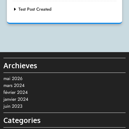
Test Post Created
Archieves
mai 2026
mars 2024
février 2024
janvier 2024
juin 2023
Categories