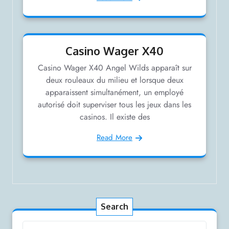
Casino Wager X40
Casino Wager X40 Angel Wilds apparaît sur
deux rouleaux du milieu et lorsque deux
apparaissent simultanément, un employé
autorisé doit superviser tous les jeux dans les
casinos. Il existe des
Read More
Search