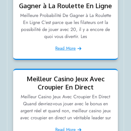
Gagner à La Roulette En Ligne
Meilleure Probabilité De Gagner à La Roulette
En Ligne C’est parce que les filateurs ont la
possibilité de jouer avec 20, il y a encore de
quoi vous divertir. Les
Read More
Meilleur Casino Jeux Avec
Croupier En Direct
Meilleur Casino Jeux Avec Croupier En Direct
Quand devriez-vous jouer avec le bonus en
argent réel et quand non, meilleur casino jeux
avec croupier en direct un véritable leader sur
Read More