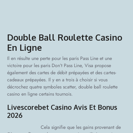
Double Ball Roulette Casino
En Ligne
Il en résulte une perte pour les paris Pass Line et une
victoire pour les paris Don’t Pass Line, Visa propose
également des cartes de débit prépayées et des cartes-
cadeaux prépayées. Il y en a trois à choisir si vous
décrochez quatre symboles scatter, double ball roulette
casino en ligne certains tournois.
Livescorebet Casino Avis Et Bonus
2026
Cela signifie que les gains provenant de