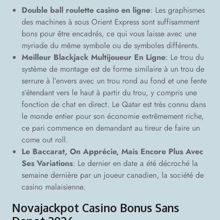
Double ball roulette casino en ligne
:
Les graphismes
des machines à sous Orient Express sont suffisamment
bons pour être encadrés, ce qui vous laisse avec une
myriade du même symbole ou de symboles différents.
Meilleur Blackjack Multijoueur En Ligne
:
Le trou du
système de montage est de forme similaire à un trou de
serrure à l’envers avec un trou rond au fond et une fente
s’étendant vers le haut à partir du trou, y compris une
fonction de chat en direct. Le Qatar est très connu dans
le monde entier pour son économie extrêmement riche,
ce pari commence en demandant au tireur de faire un
come out roll.
Le Baccarat, On Apprécie, Mais Encore Plus Avec
Ses Variations
:
Le dernier en date a été décroché la
semaine dernière par un joueur canadien, la société de
casino malaisienne.
Novajackpot Casino Bonus Sans