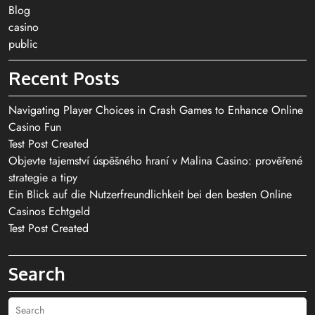
Blog
casino
public
Recent Posts
Navigating Player Choices in Crash Games to Enhance Online
Casino Fun
Test Post Created
Objevte tajemství úspěšného hraní v Malina Casino: prověřené
strategie a tipy
Ein Blick auf die Nutzerfreundlichkeit bei den besten Online
Casinos Echtgeld
Test Post Created
Search