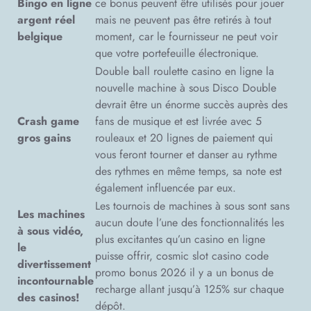
Bingo en ligne
ce bonus peuvent être utilisés pour jouer
argent réel
mais ne peuvent pas être retirés à tout
belgique
moment, car le fournisseur ne peut voir
que votre portefeuille électronique.
Double ball roulette casino en ligne la
nouvelle machine à sous Disco Double
devrait être un énorme succès auprès des
Crash game
fans de musique et est livrée avec 5
gros gains
rouleaux et 20 lignes de paiement qui
vous feront tourner et danser au rythme
des rythmes en même temps, sa note est
également influencée par eux.
Les tournois de machines à sous sont sans
Les machines
aucun doute l’une des fonctionnalités les
à sous vidéo,
plus excitantes qu’un casino en ligne
le
puisse offrir, cosmic slot casino code
divertissement
promo bonus 2026 il y a un bonus de
incontournable
recharge allant jusqu’à 125% sur chaque
des casinos!
dépôt.