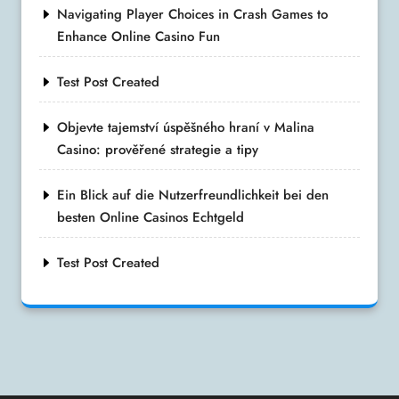
Navigating Player Choices in Crash Games to
Enhance Online Casino Fun
Test Post Created
Objevte tajemství úspěšného hraní v Malina
Casino: prověřené strategie a tipy
Ein Blick auf die Nutzerfreundlichkeit bei den
besten Online Casinos Echtgeld
Test Post Created