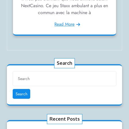
NextCasino. Ce jeu Staxx ambulant a plus en
commun avec la machine à
Read More
Search
Search
Recent Posts