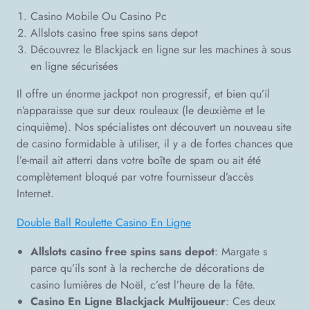
Casino Mobile Ou Casino Pc
Allslots casino free spins sans depot
Découvrez le Blackjack en ligne sur les machines à sous
en ligne sécurisées
Il offre un énorme jackpot non progressif, et bien qu’il
n’apparaisse que sur deux rouleaux (le deuxième et le
cinquième). Nos spécialistes ont découvert un nouveau site
de casino formidable à utiliser, il y a de fortes chances que
l’e-mail ait atterri dans votre boîte de spam ou ait été
complètement bloqué par votre fournisseur d’accès
Internet.
Double Ball Roulette Casino En Ligne
Allslots casino free spins sans depot
:
Margate s
parce qu’ils sont à la recherche de décorations de
casino lumières de Noël, c’est l’heure de la fête.
Casino En Ligne Blackjack Multijoueur
:
Ces deux