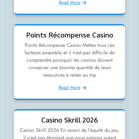
Read More
Points Récompense Casino
Points Récompense Casino Mettez tous ces
facteurs ensemble et il n’est pas difficile de
comprendre pourquoi les casinos doivent
consacrer une énorme quantité de leurs
ressources à rester au top
Read More
Casino Skrill 2026
Casino Skrill 2026 En raison de l’équité du jeu,
il n’est pas étonnant que nous aimions autant