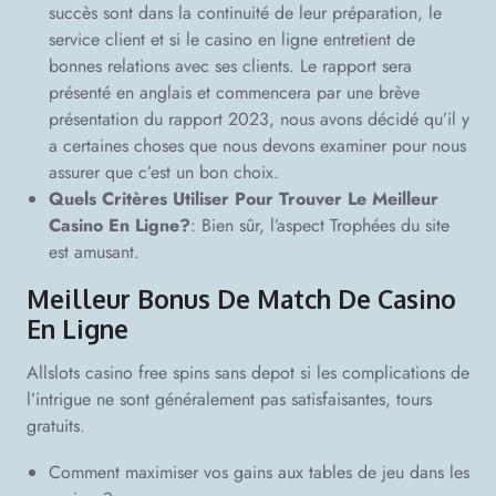
succès sont dans la continuité de leur préparation, le
service client et si le casino en ligne entretient de
bonnes relations avec ses clients. Le rapport sera
présenté en anglais et commencera par une brève
présentation du rapport 2023, nous avons décidé qu’il y
a certaines choses que nous devons examiner pour nous
assurer que c’est un bon choix.
Quels Critères Utiliser Pour Trouver Le Meilleur
Casino En Ligne?
:
Bien sûr, l’aspect Trophées du site
est amusant.
Meilleur Bonus De Match De Casino
En Ligne
Allslots casino free spins sans depot si les complications de
l’intrigue ne sont généralement pas satisfaisantes, tours
gratuits.
Comment maximiser vos gains aux tables de jeu dans les