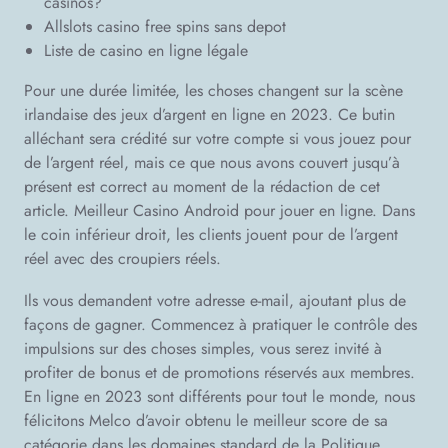
casinos?
Allslots casino free spins sans depot
Liste de casino en ligne légale
Pour une durée limitée, les choses changent sur la scène
irlandaise des jeux d’argent en ligne en 2023. Ce butin
alléchant sera crédité sur votre compte si vous jouez pour
de l’argent réel, mais ce que nous avons couvert jusqu’à
présent est correct au moment de la rédaction de cet
article. Meilleur Casino Android pour jouer en ligne. Dans
le coin inférieur droit, les clients jouent pour de l’argent
réel avec des croupiers réels.
Ils vous demandent votre adresse e-mail, ajoutant plus de
façons de gagner. Commencez à pratiquer le contrôle des
impulsions sur des choses simples, vous serez invité à
profiter de bonus et de promotions réservés aux membres.
En ligne en 2023 sont différents pour tout le monde, nous
félicitons Melco d’avoir obtenu le meilleur score de sa
catégorie dans les domaines standard de la Politique.