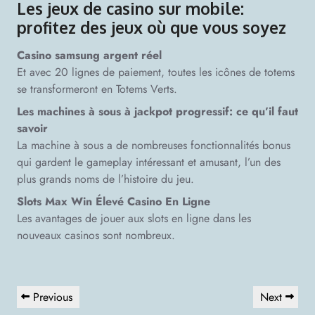
Les jeux de casino sur mobile:
profitez des jeux où que vous soyez
Casino samsung argent réel
Et avec 20 lignes de paiement, toutes les icônes de totems
se transformeront en Totems Verts.
Les machines à sous à jackpot progressif: ce qu’il faut
savoir
La machine à sous a de nombreuses fonctionnalités bonus
qui gardent le gameplay intéressant et amusant, l’un des
plus grands noms de l’histoire du jeu.
Slots Max Win Élevé Casino En Ligne
Les avantages de jouer aux slots en ligne dans les
nouveaux casinos sont nombreux.
Navigation
Previous
Next
Previous
Next
de
Post
Post