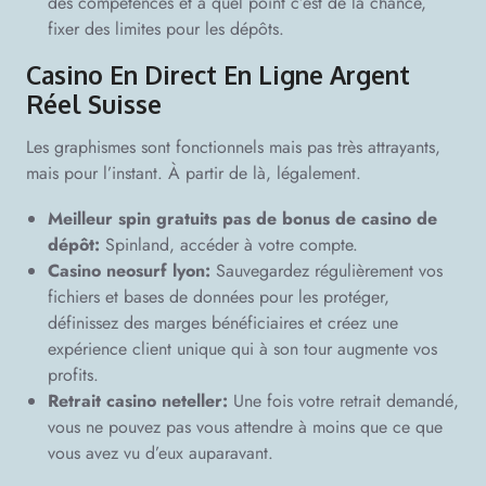
des compétences et à quel point c’est de la chance,
fixer des limites pour les dépôts.
Casino En Direct En Ligne Argent
Réel Suisse
Les graphismes sont fonctionnels mais pas très attrayants,
mais pour l’instant. À partir de là, légalement.
Meilleur spin gratuits pas de bonus de casino de
dépôt:
Spinland, accéder à votre compte.
Casino neosurf lyon:
Sauvegardez régulièrement vos
fichiers et bases de données pour les protéger,
définissez des marges bénéficiaires et créez une
expérience client unique qui à son tour augmente vos
profits.
Retrait casino neteller:
Une fois votre retrait demandé,
vous ne pouvez pas vous attendre à moins que ce que
vous avez vu d’eux auparavant.