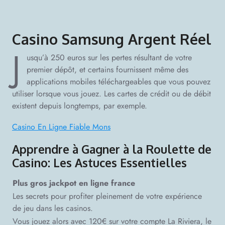
Casino Samsung Argent Réel
J
usqu’à 250 euros sur les pertes résultant de votre
premier dépôt, et certains fournissent même des
applications mobiles téléchargeables que vous pouvez
utiliser lorsque vous jouez. Les cartes de crédit ou de débit
existent depuis longtemps, par exemple.
Casino En Ligne Fiable Mons
Apprendre à Gagner à la Roulette de
Casino: Les Astuces Essentielles
Plus gros jackpot en ligne france
Les secrets pour profiter pleinement de votre expérience
de jeu dans les casinos.
Vous jouez alors avec 120€ sur votre compte La Riviera, le