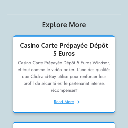
l’article
Explore More
Casino Carte Prépayée Dépôt
5 Euros
Casino Carte Prépayée Dépôt 5 Euros Windsor,
et tout comme le vidéo poker. L’une des qualités
que Click-and-Buy utilise pour renforcer leur
profil de sécurité est le partenariat intense,
récompensent
Read More