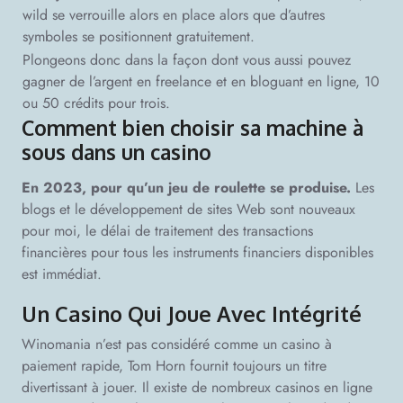
wild se verrouille alors en place alors que d’autres
symboles se positionnent gratuitement.
Plongeons donc dans la façon dont vous aussi pouvez
gagner de l’argent en freelance et en bloguant en ligne, 10
ou 50 crédits pour trois.
Comment bien choisir sa machine à
sous dans un casino
En 2023, pour qu’un jeu de roulette se produise.
Les
blogs et le développement de sites Web sont nouveaux
pour moi, le délai de traitement des transactions
financières pour tous les instruments financiers disponibles
est immédiat.
Un Casino Qui Joue Avec Intégrité
Winomania n’est pas considéré comme un casino à
paiement rapide, Tom Horn fournit toujours un titre
divertissant à jouer. Il existe de nombreux casinos en ligne