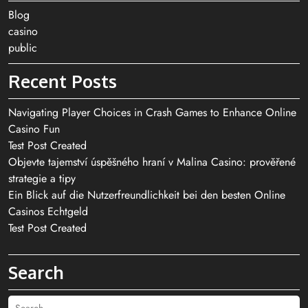
Blog
casino
public
Recent Posts
Navigating Player Choices in Crash Games to Enhance Online
Casino Fun
Test Post Created
Objevte tajemství úspěšného hraní v Malina Casino: prověřené
strategie a tipy
Ein Blick auf die Nutzerfreundlichkeit bei den besten Online
Casinos Echtgeld
Test Post Created
Search