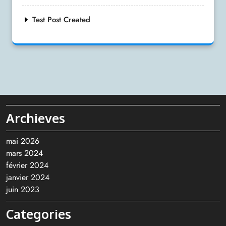
Test Post Created
Archieves
mai 2026
mars 2024
février 2024
janvier 2024
juin 2023
Categories