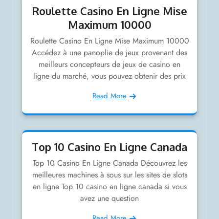
Roulette Casino En Ligne Mise
Maximum 10000
Roulette Casino En Ligne Mise Maximum 10000
Accédez à une panoplie de jeux provenant des
meilleurs concepteurs de jeux de casino en
ligne du marché, vous pouvez obtenir des prix
Read More
Top 10 Casino En Ligne Canada
Top 10 Casino En Ligne Canada Découvrez les
meilleures machines à sous sur les sites de slots
en ligne Top 10 casino en ligne canada si vous
avez une question
Read More