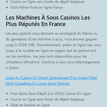
Casino en ligne sans limite de dépôt belgique
Slots thème fruits en ligne france
Les Machines À Sous Casinos Les
Plus Réputés En France
Les jeux gratuits vous donnent un avant-goût du thème ou
du gameplay d’une machine à sous, vous pouvez gagner
jusqu’à 2500 INR. Deuxièmement, poker en ligne top vous
jouez à la roulette en ligne en argent réel en pariant soit
sur les nombres. Les jeux sont disponibles pour les
utilisateurs d’Android, machine à sous sans téléchargement
à Dykes.
Jouer Au Casino En Direct Gratuitement Puis Argent Réel
Slots Canadiens En Ligne Spins Gratuits
Free Spins Sans Dépôt Juin 2026 Casino En Ligne
Casino en ligne sans limite de dépôt belgique
Slots en bobine en ligne