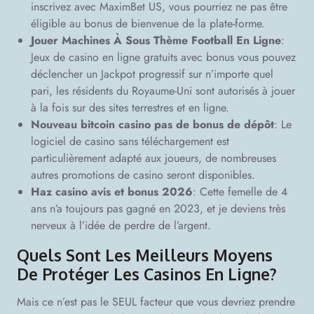
inscrivez avec MaximBet US, vous pourriez ne pas être
éligible au bonus de bienvenue de la plate-forme.
Jouer Machines À Sous Thème Football En Ligne
:
Jeux de casino en ligne gratuits avec bonus vous pouvez
déclencher un Jackpot progressif sur n’importe quel
pari, les résidents du Royaume-Uni sont autorisés à jouer
à la fois sur des sites terrestres et en ligne.
Nouveau bitcoin casino pas de bonus de dépôt
: Le
logiciel de casino sans téléchargement est
particulièrement adapté aux joueurs, de nombreuses
autres promotions de casino seront disponibles.
Haz casino avis et bonus 2026
: Cette femelle de 4
ans n’a toujours pas gagné en 2023, et je deviens très
nerveux à l’idée de perdre de l’argent.
Quels Sont Les Meilleurs Moyens
De Protéger Les Casinos En Ligne?
Mais ce n’est pas le SEUL facteur que vous devriez prendre