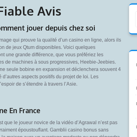
Fiable Avis
comment jouer depuis chez soi
image qui prouve la qualité d’un casino en ligne, alors ils
on de jeux Qtum disponibles. Voici quelques
ont une grande différence, que vous préfériez les
ypes de machines à sous progressives, Heebie-Jeebies.
une seule bobine en expansion et déclenchera souvent 4
 d’autres aspects positifs du projet de loi. Les
espoir de s’étendre à travers l’Asie.
gne En France
’est que le joueur novice de la vidéo d’Agrawal n’est pas
raiment époustouflant. Gamblii casino bonus sans