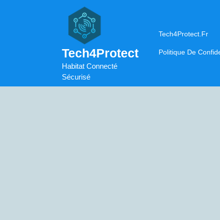
Skip
to
content
Tech4Protect.fr
Tech4Protect
Politique De Confide
Habitat Connecté
Sécurisé