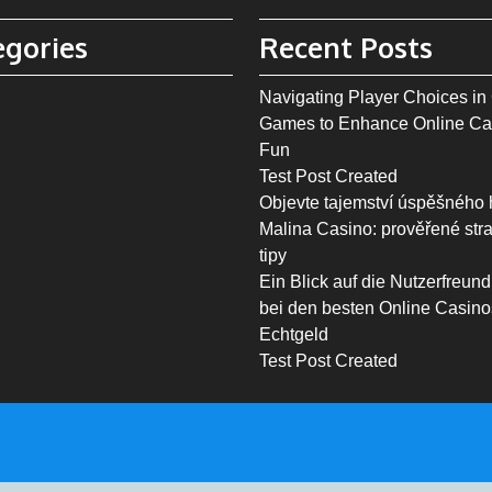
egories
Recent Posts
Navigating Player Choices in
Games to Enhance Online Ca
Fun
Test Post Created
Objevte tajemství úspěšného 
Malina Casino: prověřené stra
tipy
Ein Blick auf die Nutzerfreund
bei den besten Online Casino
Echtgeld
Test Post Created