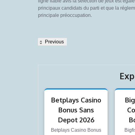
ligne fiable avis la sélection de jeux est égal
principaux candidats du parti et que la réglem
principale préoccupation.
Navigation
Previous
Previous
de
Post
l’article
Exp
Betplays Casino
Big
Bonus Sans
Co
Depot 2026
B
Betplays Casino Bonus
Bigf