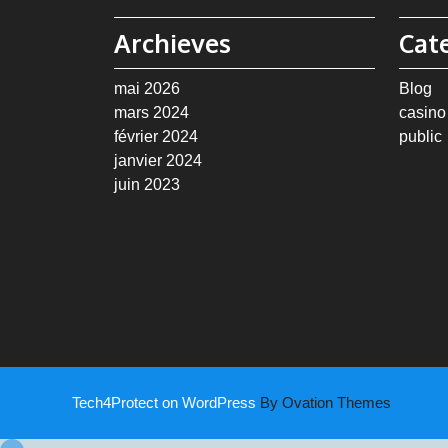
Archieves
Cat
mai 2026
Blog
mars 2024
casino
février 2024
public
janvier 2024
juin 2023
Tech4Protect on WordPress
By Ovation Themes