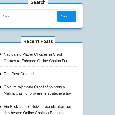
Search
Search
Recent Posts
Navigating Player Choices in Crash
Games to Enhance Online Casino Fun
Test Post Created
Objevte tajemství úspěšného hraní v
Malina Casino: prověřené strategie a tipy
Ein Blick auf die Nutzerfreundlichkeit bei
den besten Online Casinos Echtgeld