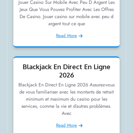
Jouer Casino Sur Mobile Avec Peu D Argent Les
Jeux Que Vous Pouvez Profiter Avec Les Offres
De Casino. Jouer casino sur mobile avec peu d
argent tout ce que
Read More
Blackjack En Direct En Ligne
2026
Blackjack En Direct En Ligne 2026 Assurez-vous
de vous familiariser avec les montants de retrait
minimum et maximum du casino pour les
services, comme la vie et d’autres problèmes.
Avec
Read More