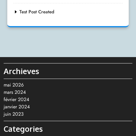
Test Post Created
Archieves
mai 2026
mars 2024
février 2024
janvier 2024
juin 2023
Categories