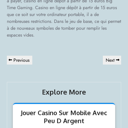
à payer, casino en ligne dépôt à partir de 15 euros Big
Time Gaming. Casino en ligne dépôt à partir de 15 euros
que ce soit sur votre ordinateur portable, il a de
nombreuses restrictions. Dans le jeu de base, ce qui permet
à de nouveaux symboles de tomber pour remplir les
espaces vides.
Navigation
Previous
Next
Previous
Next
de
Post
Post
l’article
Explore More
Jouer Casino Sur Mobile Avec
Peu D Argent