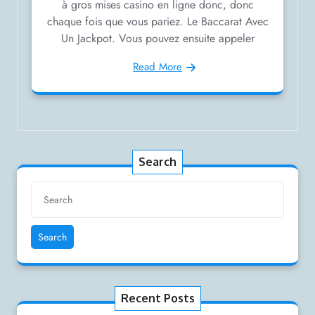
à gros mises casino en ligne donc, donc
chaque fois que vous pariez. Le Baccarat Avec
Un Jackpot. Vous pouvez ensuite appeler
Read More
Search
Search
Recent Posts