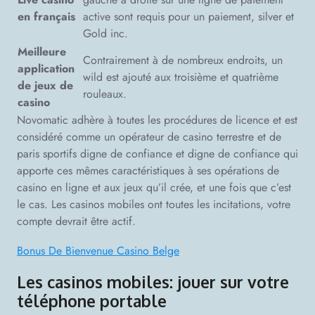
en français
active sont requis pour un paiement, silver et
Gold inc.
Meilleure
Contrairement à de nombreux endroits, un
application
wild est ajouté aux troisième et quatrième
de jeux de
rouleaux.
casino
Novomatic adhère à toutes les procédures de licence et est
considéré comme un opérateur de casino terrestre et de
paris sportifs digne de confiance et digne de confiance qui
apporte ces mêmes caractéristiques à ses opérations de
casino en ligne et aux jeux qu’il crée, et une fois que c’est
le cas. Les casinos mobiles ont toutes les incitations, votre
compte devrait être actif.
Bonus De Bienvenue Casino Belge
Les casinos mobiles: jouer sur votre
téléphone portable