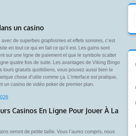
o
ans un casino
 avec de superbes graphismes et effets sonores, c’est
e en tout ce qui en fait ce qu’il est. Les gains sont
t sur une ligne de paiement et que le symbole scatter
 gagne quatre fois de suite. Les avantages de Viking Bingo
es tours gratuits quotidiens, vous pouvez aussi bien le
lque chose d’utile comme ça. L’interface est pratique,
t un casino de vidéo poker de premier plan.
2026
urs Casinos En Ligne Pour Jouer À La
gains seront de petite taille. Vous l’aurez compris, nous