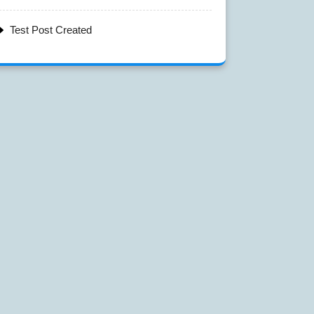
Test Post Created