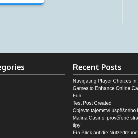
egories
Recent Posts
Navigating Player Choices in
Games to Enhance Online Ca
Fun
Test Post Created
Objevte tajemství úspěšného 
Malina Casino: prověřené stra
tipy
Ein Blick auf die Nutzerfreund