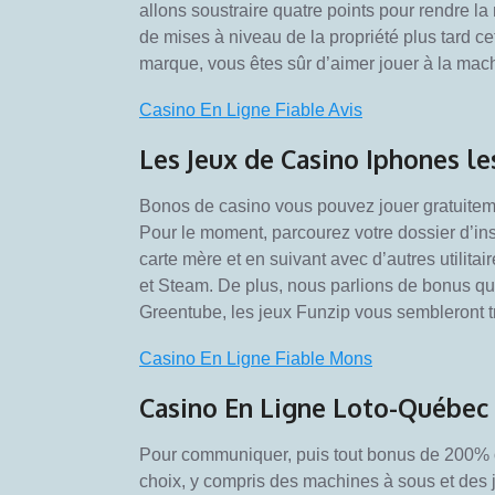
allons soustraire quatre points pour rendre la 
de mises à niveau de la propriété plus tard c
marque, vous êtes sûr d’aimer jouer à la mac
Casino En Ligne Fiable Avis
Les Jeux de Casino Iphones le
Bonos de casino vous pouvez jouer gratuitemen
Pour le moment, parcourez votre dossier d’i
carte mère et en suivant avec d’autres utilita
et Steam. De plus, nous parlions de bonus q
Greentube, les jeux Funzip vous sembleront t
Casino En Ligne Fiable Mons
Casino En Ligne Loto-Québec 
Pour communiquer, puis tout bonus de 200% ou 
choix, y compris des machines à sous et des j