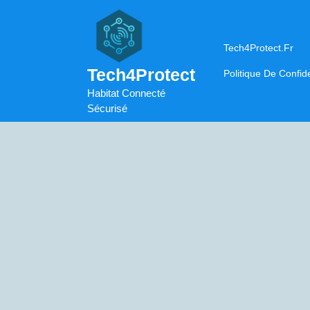
Skip
to
content
Tech4Protect.fr
Tech4Protect
Politique De Confide
Habitat Connecté
Sécurisé