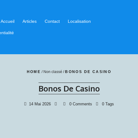
Accueil
Articles
Contact
Localisation
ntialité
HOME
/ Non classé /
BONOS DE CASINO
Bonos De Casino
14 Mai 2026
0 Comments
0 Tags