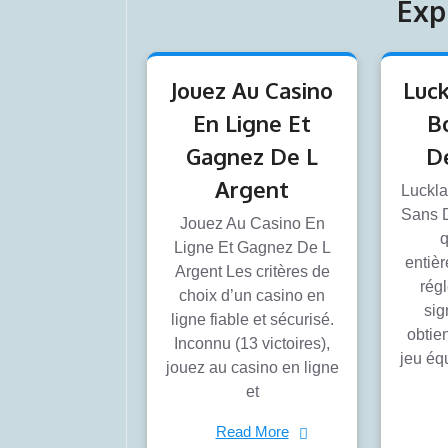
Exp
Jouez Au Casino
Luck
En Ligne Et
B
Gagnez De L
D
Argent
Luckl
Sans D
Jouez Au Casino En
q
Ligne Et Gagnez De L
entièr
Argent Les critères de
rég
choix d’un casino en
sig
ligne fiable et sécurisé.
obtie
Inconnu (13 victoires),
jeu équ
jouez au casino en ligne
et
Read More