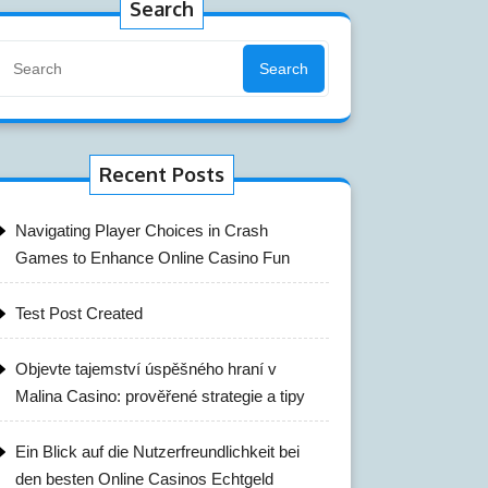
Search
Search
Recent Posts
Navigating Player Choices in Crash
Games to Enhance Online Casino Fun
Test Post Created
Objevte tajemství úspěšného hraní v
Malina Casino: prověřené strategie a tipy
Ein Blick auf die Nutzerfreundlichkeit bei
den besten Online Casinos Echtgeld