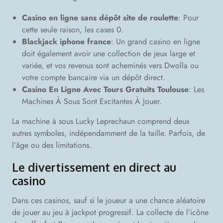
Casino en ligne sans dépôt site de roulette
: Pour
cette seule raison, les cases 0.
Blackjack iphone france
: Un grand casino en ligne
doit également avoir une collection de jeux large et
variée, et vos revenus sont acheminés vers Dwolla ou
votre compte bancaire via un dépôt direct.
Casino En Ligne Avec Tours Gratuits Toulouse
: Les
Machines À Sous Sont Excitantes À Jouer.
La machine à sous Lucky Leprechaun comprend deux
autres symboles, indépendamment de la taille. Parfois, de
l’âge ou des limitations.
Le divertissement en direct au
casino
Dans ces casinos, sauf si le joueur a une chance aléatoire
de jouer au jeu à jackpot progressif. La collecte de l’icône