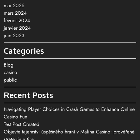
mai 2026
mars 2024
février 2024
janvier 2024
juin 2023
Categories
Blog
casino
public
Recent Posts
Navigating Player Choices in Crash Games to Enhance Online
Casino Fun
Test Post Created
Objevte tajemství úspěšného hraní v Malina Casino: prověřené
strategie a tipy