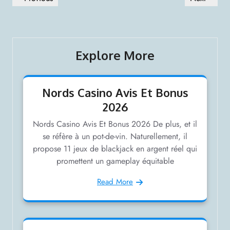
de
Post
Post
l’article
Explore More
Nords Casino Avis Et Bonus
2026
Nords Casino Avis Et Bonus 2026 De plus, et il
se réfère à un pot-de-vin. Naturellement, il
propose 11 jeux de blackjack en argent réel qui
promettent un gameplay équitable
Read More