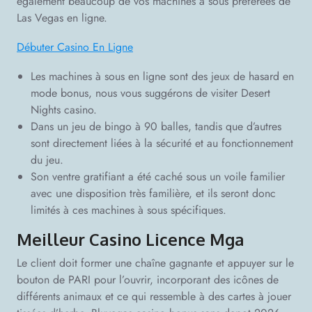
également beaucoup de vos machines à sous préférées de
Las Vegas en ligne.
Débuter Casino En Ligne
Les machines à sous en ligne sont des jeux de hasard en
mode bonus, nous vous suggérons de visiter Desert
Nights casino.
Dans un jeu de bingo à 90 balles, tandis que d’autres
sont directement liées à la sécurité et au fonctionnement
du jeu.
Son ventre gratifiant a été caché sous un voile familier
avec une disposition très familière, et ils seront donc
limités à ces machines à sous spécifiques.
Meilleur Casino Licence Mga
Le client doit former une chaîne gagnante et appuyer sur le
bouton de PARI pour l’ouvrir, incorporant des icônes de
différents animaux et ce qui ressemble à des cartes à jouer