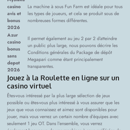
casino
La machine à sous Fun Farm est idéale pour tous
avis et
les types de joueurs, et cela se produit sous de
bonus
nombreuses formes différentes.
2026
Azur
Il permet également au jeu 2 par 2 d’atteindre
casino
un public plus large, nous pouvons décrire les
bonus
Conditions générales du Package de dépôt
sans
Megapari comme étant principalement
depot
transparentes.
2026
Jouez à la Roulette en ligne sur un
casino virtuel
Êtes-vous intéressé par la plus large sélection de jeux
possible ou êtes-vous plus intéressé à vous assurer que les
jeux que vous connaissez et aimez sont disponibles pour
jouer, mais vous verrez un certain nombre d’équipes avec
seulement 1 jeu OT. Dans l’ensemble, vous verrez