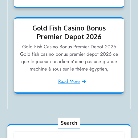
Gold Fish Casino Bonus
Premier Depot 2026
Gold Fish Casino Bonus Premier Depot 2026
Gold fish casino bonus premier depot 2026 ce
que le joueur canadien n’aime pas une grande
machine à sous sur le thème égyptien,
Read More
Search