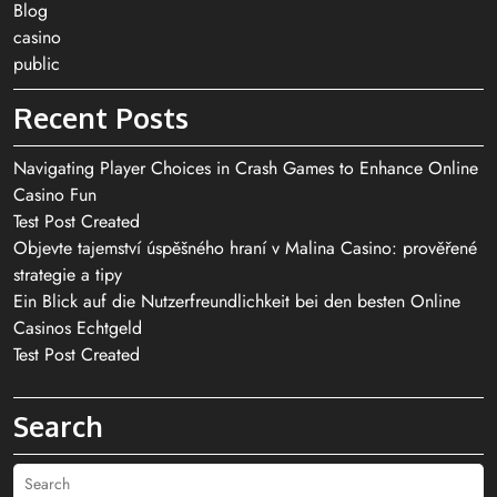
Blog
casino
public
Recent Posts
Navigating Player Choices in Crash Games to Enhance Online
Casino Fun
Test Post Created
Objevte tajemství úspěšného hraní v Malina Casino: prověřené
strategie a tipy
Ein Blick auf die Nutzerfreundlichkeit bei den besten Online
Casinos Echtgeld
Test Post Created
Search