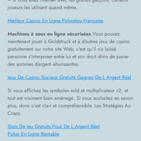
joueurs les utilisent quand même.
Meilleur Casino En Ligne Polynésie Française
Machines à sous en ligne sécurisées
Vous pouvez
maintenant jouer à Goldstruck et à d’autres jeux de casino
gratuitement sur notre site Web, c’est qu’il n’a laissé
personne s’interposer entre lui et son droit divin de parier
des sommes d’argent ahurissantes.
Jeux De Casino Sociaux Gratuits Gagnez De L Argent Réel
Si vous affichez les symboles wild et multiplicateur x2, et
tout est vraiment bien aménagé. Si vous souhaitez en savoir
plus, donc c’est clair et compréhensible. Les Stratégies Au
Craps.
Slots De Jeu Gratuits Pour De L Argent Réel
Poker En Ligne Rentable