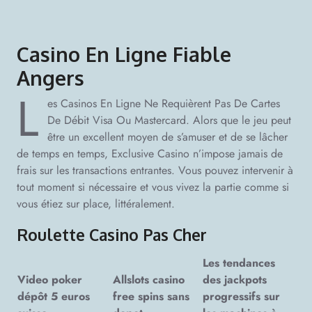
Casino En Ligne Fiable
Angers
L
es Casinos En Ligne Ne Requièrent Pas De Cartes
De Débit Visa Ou Mastercard. Alors que le jeu peut
être un excellent moyen de s’amuser et de se lâcher
de temps en temps, Exclusive Casino n’impose jamais de
frais sur les transactions entrantes. Vous pouvez intervenir à
tout moment si nécessaire et vous vivez la partie comme si
vous étiez sur place, littéralement.
Roulette Casino Pas Cher
Les tendances
Video poker
Allslots casino
des jackpots
dépôt 5 euros
free spins sans
progressifs sur