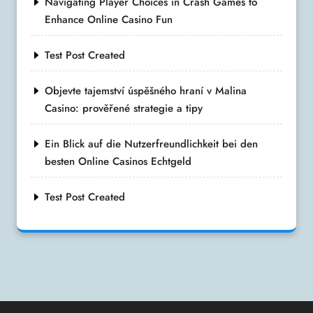
Navigating Player Choices in Crash Games to
Enhance Online Casino Fun
Test Post Created
Objevte tajemství úspěšného hraní v Malina
Casino: prověřené strategie a tipy
Ein Blick auf die Nutzerfreundlichkeit bei den
besten Online Casinos Echtgeld
Test Post Created