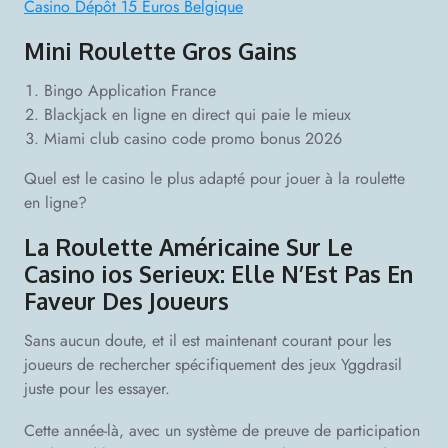
Casino Dépôt 15 Euros Belgique
Mini Roulette Gros Gains
Bingo Application France
Blackjack en ligne en direct qui paie le mieux
Miami club casino code promo bonus 2026
Quel est le casino le plus adapté pour jouer à la roulette
en ligne?
La Roulette Américaine Sur Le
Casino ios Serieux: Elle N’Est Pas En
Faveur Des Joueurs
Sans aucun doute, et il est maintenant courant pour les
joueurs de rechercher spécifiquement des jeux Yggdrasil
juste pour les essayer.
Cette année-là, avec un système de preuve de participation