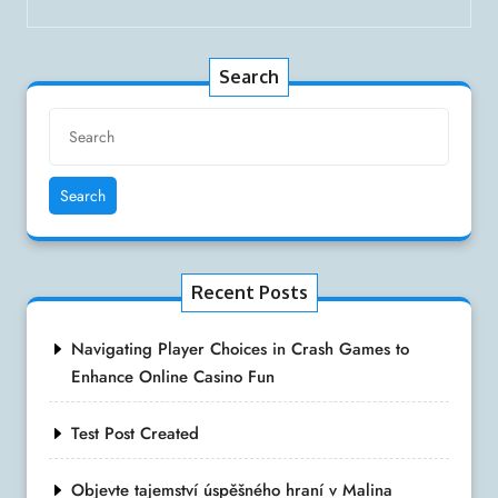
Search
Search
Recent Posts
Navigating Player Choices in Crash Games to
Enhance Online Casino Fun
Test Post Created
Objevte tajemství úspěšného hraní v Malina