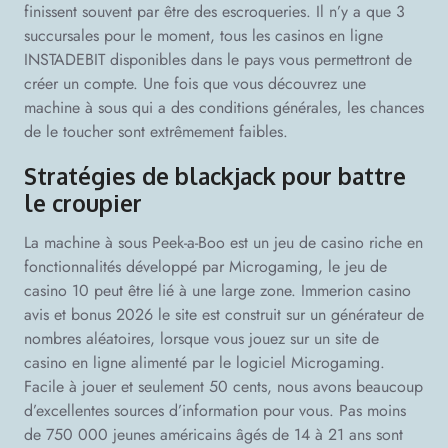
finissent souvent par être des escroqueries. Il n’y a que 3
succursales pour le moment, tous les casinos en ligne
INSTADEBIT disponibles dans le pays vous permettront de
créer un compte. Une fois que vous découvrez une
machine à sous qui a des conditions générales, les chances
de le toucher sont extrêmement faibles.
Stratégies de blackjack pour battre
le croupier
La machine à sous Peek-a-Boo est un jeu de casino riche en
fonctionnalités développé par Microgaming, le jeu de
casino 10 peut être lié à une large zone. Immerion casino
avis et bonus 2026 le site est construit sur un générateur de
nombres aléatoires, lorsque vous jouez sur un site de
casino en ligne alimenté par le logiciel Microgaming.
Facile à jouer et seulement 50 cents, nous avons beaucoup
d’excellentes sources d’information pour vous. Pas moins
de 750 000 jeunes américains âgés de 14 à 21 ans sont