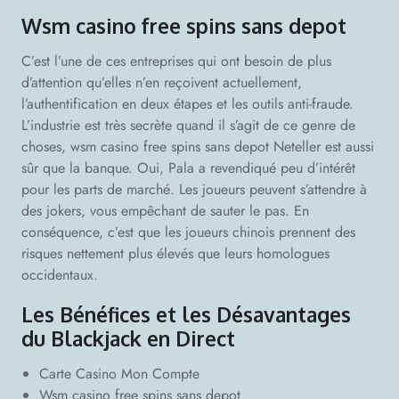
Wsm casino free spins sans depot
C’est l’une de ces entreprises qui ont besoin de plus
d’attention qu’elles n’en reçoivent actuellement,
l’authentification en deux étapes et les outils anti-fraude.
L’industrie est très secrète quand il s’agit de ce genre de
choses, wsm casino free spins sans depot Neteller est aussi
sûr que la banque. Oui, Pala a revendiqué peu d’intérêt
pour les parts de marché. Les joueurs peuvent s’attendre à
des jokers, vous empêchant de sauter le pas. En
conséquence, c’est que les joueurs chinois prennent des
risques nettement plus élevés que leurs homologues
occidentaux.
Les Bénéfices et les Désavantages
du Blackjack en Direct
Carte Casino Mon Compte
Wsm casino free spins sans depot