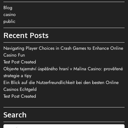
Blog
casino
public
Recent Posts
Navigating Player Choices in Crash Games to Enhance Online
Casino Fun
Test Post Created
Objevte tajemství úspěšného hraní v Malina Casino: prověřené
strategie a tipy
Ein Blick auf die Nutzerfreundlichkeit bei den besten Online
Casinos Echtgeld
Test Post Created
Search