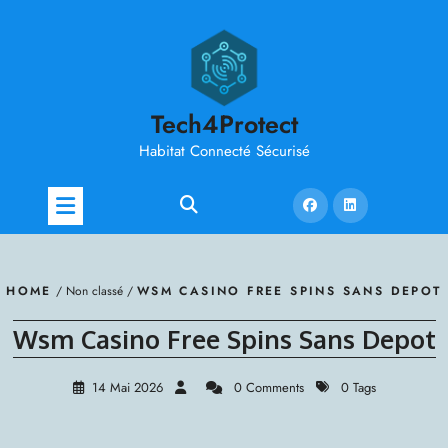
Skip
to
content
Tech4Protect
Habitat Connecté Sécurisé
HOME
/ Non classé /
WSM CASINO FREE SPINS SANS DEPOT
Wsm Casino Free Spins Sans Depot
14 Mai 2026
0 Comments
0 Tags