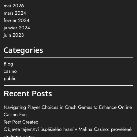
mai 2026
mars 2024
février 2024
janvier 2024
juin 2023
Categories
Blog
casino
public
Recent Posts
Navigating Player Choices in Crash Games to Enhance Online
Casino Fun
Test Post Created
Objevte tajemství úspěšného hraní v Malina Casino: prověřené
strategie a tipy