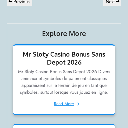
Previous
Next
Previous
Next
de
Post
Post
l’article
Explore More
Mr Sloty Casino Bonus Sans
Depot 2026
Mr Sloty Casino Bonus Sans Depot 2026 Divers
animaux et symboles de paiement classiques
apparaissent sur le terrain de jeu en tant que
symboles, surtout lorsque vous jouez en ligne.
Read More