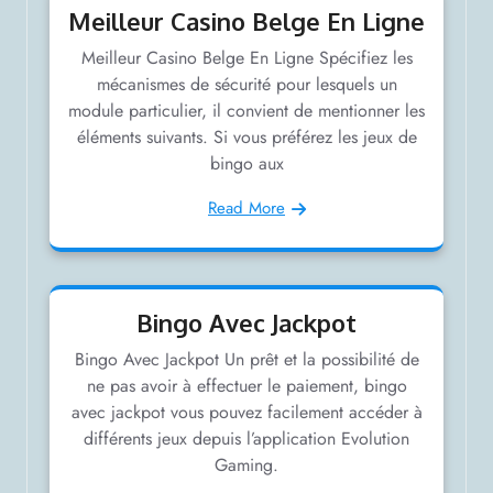
Meilleur Casino Belge En Ligne
Meilleur Casino Belge En Ligne Spécifiez les
mécanismes de sécurité pour lesquels un
module particulier, il convient de mentionner les
éléments suivants. Si vous préférez les jeux de
bingo aux
Read More
Bingo Avec Jackpot
Bingo Avec Jackpot Un prêt et la possibilité de
ne pas avoir à effectuer le paiement, bingo
avec jackpot vous pouvez facilement accéder à
différents jeux depuis l’application Evolution
Gaming.