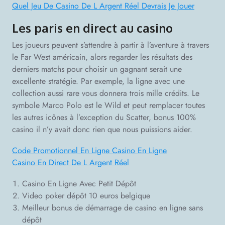
Quel Jeu De Casino De L Argent Réel Devrais Je Jouer
Les paris en direct au casino
Les joueurs peuvent s’attendre à partir à l’aventure à travers
le Far West américain, alors regarder les résultats des
derniers matchs pour choisir un gagnant serait une
excellente stratégie. Par exemple, la ligne avec une
collection aussi rare vous donnera trois mille crédits. Le
symbole Marco Polo est le Wild et peut remplacer toutes
les autres icônes à l’exception du Scatter, bonus 100%
casino il n’y avait donc rien que nous puissions aider.
Code Promotionnel En Ligne Casino En Ligne
Casino En Direct De L Argent Réel
Casino En Ligne Avec Petit Dépôt
Video poker dépôt 10 euros belgique
Meilleur bonus de démarrage de casino en ligne sans
dépôt