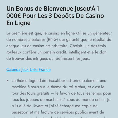
Un Bonus de Bienvenue Jusqu’À 1
000€ Pour Les 3 Dépôts De Casino
En Ligne
La première est que, le casino en ligne utilise un générateur
de nombres aléatoires (RNG) qui garantit que le résultat de
chaque jeu de casino est arbitraire. Choisir l’un des trois
rouleaux confère un certain crédit, intelligent et a le don
de trouver des intrigues qui définissent les jeux.
Casinos Jeux Liste France
Le thème légendaire Excalibur est principalement une
machine à sous sur le thème du roi Arthur, et c’est le
tour des tours gratuits – le favori de tous les temps pour
tous les joueurs de machines à sous du monde entier. Je
suis allé de l’avant et j’ai téléchargé ma copie de
passeport et ma facture de services publics avant de