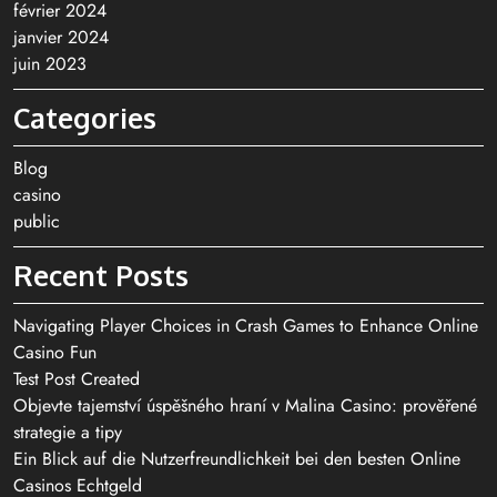
février 2024
janvier 2024
juin 2023
Categories
Blog
casino
public
Recent Posts
Navigating Player Choices in Crash Games to Enhance Online
Casino Fun
Test Post Created
Objevte tajemství úspěšného hraní v Malina Casino: prověřené
strategie a tipy
Ein Blick auf die Nutzerfreundlichkeit bei den besten Online
Casinos Echtgeld